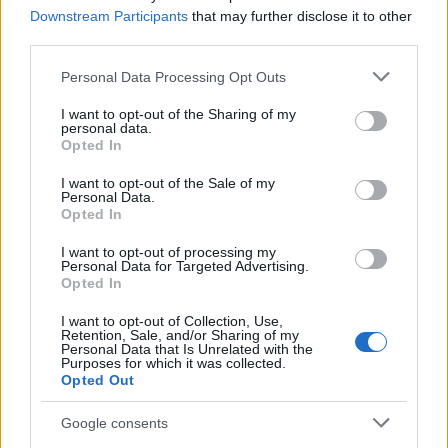
meg is szeretne vacsorázni, mindenképpen válassza
Downstream Participants
that may further disclose it to other
a kikapcsolódásnak ezt a módját, nem fog csalódni.
third parties.
A korábban nagy sikerrel játszott "Anyád kínja" után
Please note that this website/app uses one or more Google
tűzte műsorára a belvárosi mulató a…
Personal Data Processing Opt Outs
services and may gather and store information including but
not limited to your visit or usage behaviour. You may click to
I want to opt-out of the Sharing of my
personal data.
grant or deny consent to Google and its third-party tags to
Opted In
use your data for below specified purposes in below Google
consent section.
I want to opt-out of the Sale of my
Personal Data.
Opted In
I want to opt-out of processing my
Personal Data for Targeted Advertising.
Opted In
I want to opt-out of Collection, Use,
Retention, Sale, and/or Sharing of my
Personal Data that Is Unrelated with the
Purposes for which it was collected.
Opted Out
Google consents
On the board...