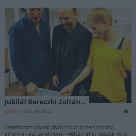
Jubilál Bereczki Zoltán...
építészke
•
2018. február 23.
0
Létrehozott valami olyasmit az ismert színész,
amelyre - azt gondolom - méltán lehet büszke. Az ő