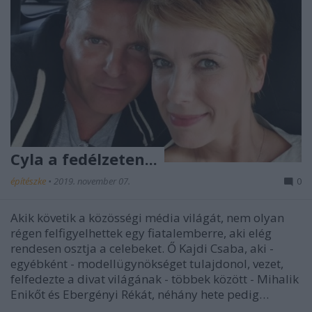
Cyla a fedélzeten...
építészke
•
2019. november 07.
0
Akik követik a közösségi média világát, nem olyan
régen felfigyelhettek egy fiatalemberre, aki elég
rendesen osztja a celebeket. Ő Kajdi Csaba, aki -
egyébként - modellügynökséget tulajdonol, vezet,
felfedezte a divat világának - többek között - Mihalik
Enikőt és Ebergényi Rékát, néhány hete pedig…