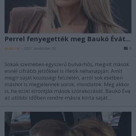
Perrel fenyegették meg Baukó Évát...
építészke
•
2021. november 30.
0
Sokak szemében egyszerű bulvárhős, megint mások
ennél cifrább jelzőkkel is illetik néhanapján. Amit
megír saját közösségi felületén, arról sok esetben
máshol is megjelennek sorok, mondatok. Még akkor
is, ha ezzel elrontják mások szórakozását. Baukó Éva
az utóbbi időben rendre-másra kiírta saját…