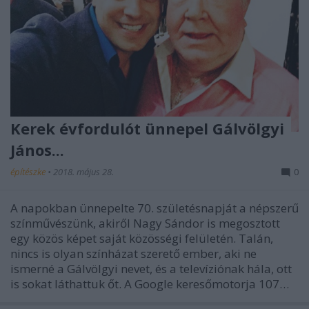
Kerek évfordulót ünnepel Gálvölgyi
János...
építészke
•
2018. május 28.
0
A napokban ünnepelte 70. születésnapját a népszerű
színművészünk, akiről Nagy Sándor is megosztott
egy közös képet saját közösségi felületén. Talán,
nincs is olyan színházat szerető ember, aki ne
ismerné a Gálvölgyi nevet, és a televíziónak hála, ott
is sokat láthattuk őt. A Google keresőmotorja 107…