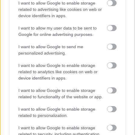
I want to allow Google to enable storage
építészke
•
2019. október 17.
0
related to advertising like cookies on web or
device identifiers in apps.
A fenti cím arra utal, hogy D. Tóth Krisztának ismét
sikerült egy "nagyágyút" az anyósülésre ültetnie, és
I want to allow my user data to be sent to
elvinnie magával. Ezúttal Szujó Zoltán volt a
Google for online advertising purposes.
mosolygós "áldozat", aki cseppet sem bánta, hogy
az ismert műsorvezető mellé néhány perc és egy
I want to allow Google to send me
jóízű beszélgetés erejéig. Természetesen, szó esett…
personalized advertising.
I want to allow Google to enable storage
related to analytics like cookies on web or
device identifiers in apps.
I want to allow Google to enable storage
related to functionality of the website or app.
I want to allow Google to enable storage
related to personalization.
I want to allow Google to enable storage
related to security, including authentication