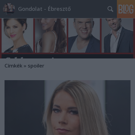
Gondolat - Ébresztő
Címkék
»
spoiler