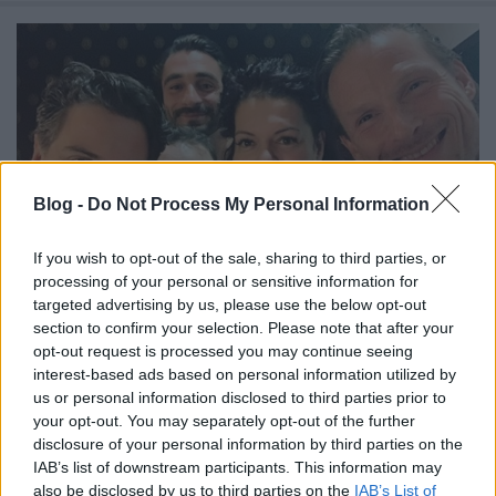
Blog -
Do Not Process My Personal Information
If you wish to opt-out of the sale, sharing to third parties, or
processing of your personal or sensitive information for
targeted advertising by us, please use the below opt-out
section to confirm your selection. Please note that after your
opt-out request is processed you may continue seeing
Jubilál az "Apád füle"...
interest-based ads based on personal information utilized by
us or personal information disclosed to third parties prior to
építészke
•
2019. október 21.
0
your opt-out. You may separately opt-out of the further
disclosure of your personal information by third parties on the
Aki minőségi szórakozásra vágyik, vásároljon jegyet
IAB’s list of downstream participants. This information may
az Orfeum "Apád füle" című előadására. Aki közben
also be disclosed by us to third parties on the
IAB’s List of