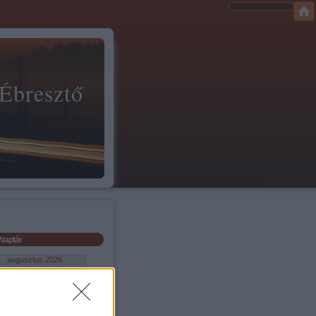
 Ébresztő
Naptár
augusztus 2026
Ked
Sze
Csü
Pén
Szo
Vas
1
2
4
5
6
7
8
9
11
12
13
14
15
16
18
19
20
21
22
23