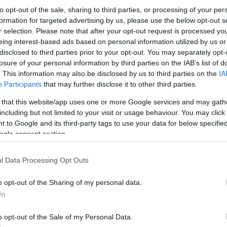
Április végén írtuk meg mi is, hogy Palácsik Lilla babát vár. Ezt a tényt a
24
to opt-out of the sale, sharing to third parties, or processing of your per
fiatal lány az egyik heti bulvár magazin hasábjain jelentette be férjével
31
<<
közösen. Az első fotók Lilla gömbölyödő pocakjáról, természetesen,
formation for targeted advertising by us, please use the below opt-out s
bejárták a sajtó azon szegmensét, amelyik a hazai ismert emberekkel
r selection. Please note that after your opt-out request is processed y
foglalkozik.…
eing interest-based ads based on personal information utilized by us or
Elma
disclosed to third parties prior to your opt-out. You may separately opt-
Szép
losure of your personal information by third parties on the IAB’s list of
Megv
listáj
. This information may also be disclosed by us to third parties on the
IA
Mátó
Participants
that may further disclose it to other third parties.
Súly
Péter
Még m
 that this website/app uses one or more Google services and may gath
Leáll
otó
közösség
bejelentés
esemény
tv2
sajtó
bulvár
lufi
magazin
including but not limited to your visit or usage behaviour. You may click 
Új mű
l
élmény
örömhír
oldal
pár
pillanat
pocak
élő
babavárás
barát
férj
Súly
et
járvány
kisfiú
kíváncsi
rokon
forrás
húg
ismert
szegmens
 to Google and its third-party tags to use your data for below specifi
Ákos.
palácsik lilla
tények plusz
ogle consent section.
Még 
l Data Processing Opt Outs
Cele
2020.04.29. 09:16
ÉPÍTÉSZKE
első 
o opt-out of the Sharing of my personal data.
s férjhez ment Demcsák Zsuzsa...
In
body
A tavaly forgatott "Ázsia Expressz 2." egyik legérdekesebb híre -
köze
o opt-out of the Sale of my Personal Data.
kétségkívül - az volt, hogy Demcsák Zsuzsa egy indai férfiban találta meg a
egés