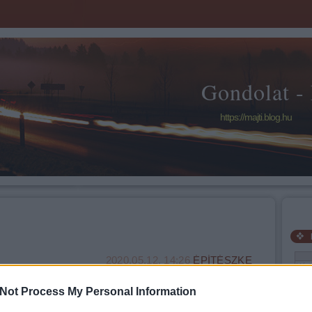
Gondolat -
https://majti.blog.hu
2020.05.12. 14:26
ÉPÍTÉSZKE
Hét
ik Lillának...
3
Not Process My Personal Information
10
17