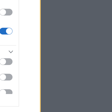
osszabb: a trash cele...
.01.28. 08:18
)
Így kezdődött
dent elsöprő szerelem...
i Roland:
Tudni kell rólam
 nem vagyok oda a
zatokért, de egyik haverom
te hogy ő nézi a Mintaa...
.06.16. 15:29
)
Nem ért véget
rányok sora...
igyerek:
Le van lakva ez a
(
2020.02.13. 19:21
)
Kemény
en van túl Rákóczi Feri...
ika Pityiné Tőzsér:
zak a kérdések!
(
2019.04.14.
5
)
Eljegyezték Tóth Gabit...
ab:
Pfff... Ha Stella McCartney
aná, hogy hozzá
lítjátok...
youtube.com/watch?
qXQ92z...
(
2019.03.29.
3
)
ŐRÜLET!!! - Szerelmes az
ri zsűritag...