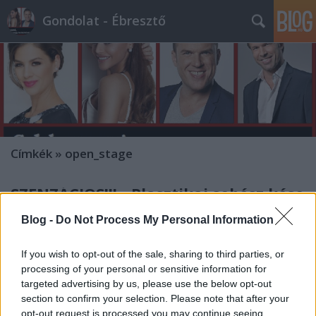
Gondolat - Ébresztő
Címkék
»
open_stage
SZENZÁCIÓS!!! - Plasztikai sebész kése
alá fekszik a sztár-énekes felesége...
Blog -
Do Not Process My Personal Information
építészke
•
2011. augusztus 23.
0
If you wish to opt-out of the sale, sharing to third parties, or
processing of your personal or sensitive information for
Ez történik akkor, amikor jelentéktelen emberek
targeted advertising by us, please use the below opt-out
ismertséget szereznek... Magyarán (?), celebek
section to confirm your selection. Please note that after your
lesznek... Hogy jogosan vagy jogtalanul, arról most
opt-out request is processed you may continue seeing