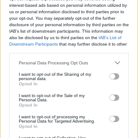
ne beszéljünk...Tény, hogy 2010 legjobb férfi hangja
interest-based ads based on personal information utilized by
Kökény Attila lett... Tény, hogy Attila már egyszer
us or personal information disclosed to third parties prior to
megcsalta a feleségét, de erre…
your opt-out. You may separately opt-out of the further
disclosure of your personal information by third parties on the
IAB’s list of downstream participants. This information may
also be disclosed by us to third parties on the
IAB’s List of
Downstream Participants
that may further disclose it to other
third parties.
Please note that this website/app uses one or more Google
Personal Data Processing Opt Outs
services and may gather and store information including but
not limited to your visit or usage behaviour. You may click to
I want to opt-out of the Sharing of my
personal data.
grant or deny consent to Google and its third-party tags to
Opted In
use your data for below specified purposes in below Google
consent section.
I want to opt-out of the Sale of my
Personal Data.
Opted In
I want to opt-out of processing my
Personal Data for Targeted Advertising.
Opted In