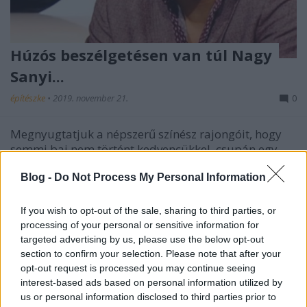
Húzós beszélgetésen van túl Nagy
Sanyi...
építészke
•
2019. november 21.
0
Megnyugtatjuk a népszerű színész rajongóit, hogy
semmi baj nem történt kedvencükkel, csupán egy
portréműsor keretében jobban megismerhettük
Blog -
Do Not Process My Personal Information
nemrég gondolatait, érzéseit, szerepekhez fűződő
kapcsolatait. Rónai Egon beszélgetett, ugyanis, Nagy
Sanyival az ATV "Húzós" című műsorában, amely
If you wish to opt-out of the sale, sharing to third parties, or
már…
processing of your personal or sensitive information for
targeted advertising by us, please use the below opt-out
section to confirm your selection. Please note that after your
opt-out request is processed you may continue seeing
interest-based ads based on personal information utilized by
us or personal information disclosed to third parties prior to