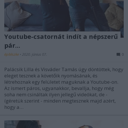
Youtube-csatornát indít a népszerű
pár...
építészke
•
2020. június 07.
0
Palácsik Lilla és Visváder Tamás úgy döntöttek, hogy
eleget tesznek a követőik nyomásának, és
létrehoznak egy felületet maguknak a Youtube-on.
Az ismert páros, ugyanakkor, bevallja, hogy még
soha nem csináltak ilyen jellegű videókat, de -
ígéretük szerint - minden megtesznek majd azért,
hogy a…