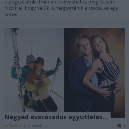
bejegyzésünk címében is olvasható), még ők sem
hiszik el, hogy velük is megtörténik a csoda, és egy
közös…
Negyed évszázados együttélés...
építészke
•
2020. január 29.
0