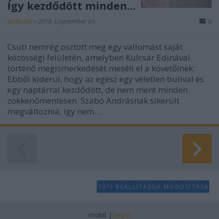
Így kezdődött minden...
építészke
•
2018. szeptember 01.
0
Csuti nemrég osztott meg egy vallomást saját
közösségi felületén, amelyben Kulcsár Edinával
történő megismerkedését meséli el a követőinek.
Ebből kiderül, hogy az egész egy véletlen bulival és
egy naptárral kezdődött, de nem ment minden
zökkenőmentesen. Szabó Andrásnak sikerült
megváltoznia, így nem…
SÜTI BEÁLLÍTÁSOK MÓDOSÍTÁSA
mobil
|
teljes