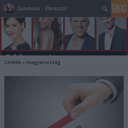
Gondolat - Ébresztő
Címkék
»
magyarország