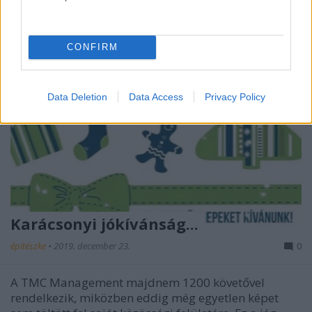
CONFIRM
Data Deletion
Data Access
Privacy Policy
Karácsonyi jókívánság...
építészke
•
2019. december 23.
0
A TMC Management majdnem 1200 követővel
rendelkezik, miközben eddig még egyetlen képet