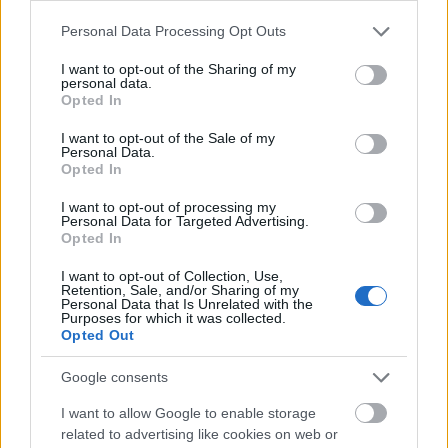
Please note that this website/app uses one or more Google
Personal Data Processing Opt Outs
services and may gather and store information including but
not limited to your visit or usage behaviour. You may click to
I want to opt-out of the Sharing of my
Rémálommá vált Horváth Éva élete...
personal data.
grant or deny consent to Google and its third-party tags to
Opted In
use your data for below specified purposes in below Google
építészke
•
2020. március 18.
0
consent section.
I want to opt-out of the Sale of my
Personal Data.
Családját hátrahagyva érkezett Magyarországra az
Opted In
ismert modell. Tegnap este megosztott fotója
mellett arról "mesél" követőinek, hogy ő már
I want to opt-out of processing my
Personal Data for Targeted Advertising.
hazánkban tartózkodik öt napja, a kisfia és párja
Opted In
ellenben Indonéziában maradtak. A család
tervezetten érkezett (volna) vissza néhány nap
I want to opt-out of Collection, Use,
Retention, Sale, and/or Sharing of my
különbséggel, ennek…
Personal Data that Is Unrelated with the
Purposes for which it was collected.
Opted Out
Google consents
I want to allow Google to enable storage
related to advertising like cookies on web or