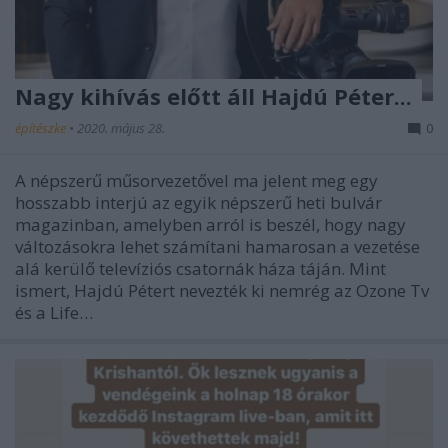
Nagy kihívás előtt áll Hajdú Péter...
építészke
•
2020. május 28.
0
A népszerű műsorvezetővel ma jelent meg egy
hosszabb interjú az egyik népszerű heti bulvár
magazinban, amelyben arról is beszél, hogy nagy
változásokra lehet számítani hamarosan a vezetése
alá kerülő televíziós csatornák háza táján. Mint
ismert, Hajdú Pétert nevezték ki nemrég az Ozone Tv
és a Life…