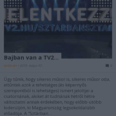
Bajban van a TV2...
építészke
•
2019. május 07.
0
Úgy tűnik, hogy sikeres műsor is, sikeres műsor oda,
eltűntek azok a tehetséges (és képernyős
szempontból is lehetséges) ismert jelöltjei a
csatornának, akiket át tudnának hétről hétre
változtatni annak érdekében, hogy előbb-utóbb
kiderüljön, ki Magyarország legsokoldalúbb
előadója. A "Sztárban…