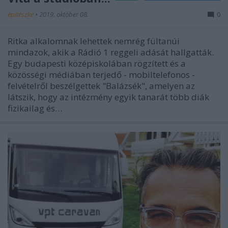
építészke
•
2019. október 08.
0
Ritka alkalomnak lehettek nemrég fültanúi
mindazok, akik a Rádió 1 reggeli adását hallgatták.
Egy budapesti középiskolában rögzített és a
közösségi médiában terjedő - mobiltelefonos -
felvételről beszélgettek "Balázsék", amelyen az
látszik, hogy az intézmény egyik tanarát több diák
fizikailag és…