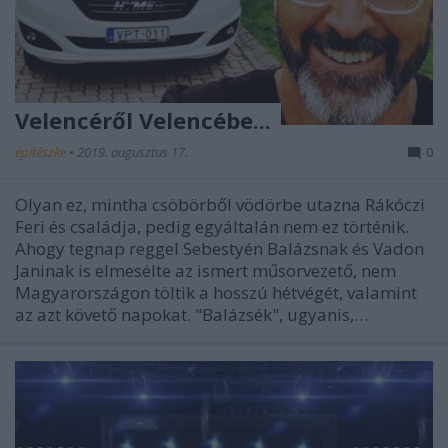
Velencéről Velencébe...
építészke
•
2019. augusztus 17.
0
Olyan ez, mintha csöbörből vödörbe utazna Rákóczi
Feri és családja, pedig egyáltalán nem ez történik.
Ahogy tegnap reggel Sebestyén Balázsnak és Vadon
Janinak is elmesélte az ismert műsorvezető, nem
Magyarországon töltik a hosszú hétvégét, valamint
az azt követő napokat. "Balázsék", ugyanis,…