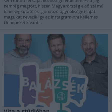
sem töltött fel saját közösségi felületére. Ez a jég
nemrég megtört, hiszen Magyarország első számú
tehetségkutató és -gondozó ügynöksége (saját
magukat nevezik így az Instagram-on) Kellemes
Ünnepeket kívánt…
Vita a stúdióban...