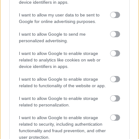
device identifiers in apps.
I want to allow my user data to be sent to
Google for online advertising purposes.
I want to allow Google to send me
personalized advertising.
I want to allow Google to enable storage
related to analytics like cookies on web or
A gyerekek és egy madár...
device identifiers in apps.
építészke
•
2019. december 29.
0
I want to allow Google to enable storage
related to functionality of the website or app.
Sebestyén Balázs és családja ezt az évet sem
Magyarországon búcsúztatja, hanem - szokásukhoz
I want to allow Google to enable storage
híven - ismét egy messzi tájon töltik az év hátralévő
related to personalization.
napjait. A pihenésükről néhány fotót már meg is
osztott saját közösségi felületén a népszerű
I want to allow Google to enable storage
műsorvezető. Az egyiken a fiai láthatóak, amint egy…
related to security, including authentication
functionality and fraud prevention, and other
user protection.