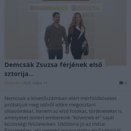
Demcsák Zsuzsa férjének első
sztorija...
építészke
•
2020. május 11.
0
Nemcsak a követőszámban elért mérföldköveket
próbáljuk meg időről időre megosztani
olvasóinkkal, hanem az első fotókat, történeteket is,
amelyeket ismert embereink "követnek el" saját
közösségi felületeiken. Utóbbira jó az indiai
fiatalember, aki nemrég megosztotta első sztoriját