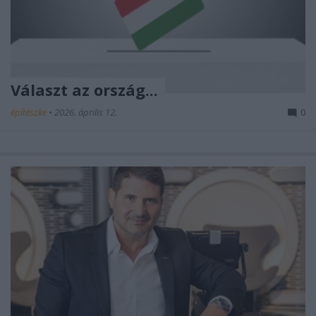
Választ az ország...
építészke
•
2026. április 12.
0