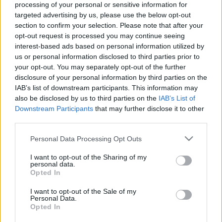
hogy az egyik tehetség előzőleg máshol
processing of your personal or sensitive information for
kamatoztatta tudását... Természetesen, nem nagyon
targeted advertising by us, please use the below opt-out
múlhat el úgy egyik saját gyártású RTL…
section to confirm your selection. Please note that after your
opt-out request is processed you may continue seeing
interest-based ads based on personal information utilized by
BEST OF 2011!!! - Abbahagyta a
us or personal information disclosed to third parties prior to
pornózást az 'X-Faktor' egykori
your opt-out. You may separately opt-out of the further
disclosure of your personal information by third parties on the
versenyzője...
IAB’s list of downstream participants. This information may
also be disclosed by us to third parties on the
IAB’s List of
építészke
•
2012. január 06.
0
Downstream Participants
that may further disclose it to other
third parties.
Ki ne ismerné Bonny Singer-t??? Ki ismeri Bonny
Singer-t??? Ki az a Bonny Singer??? Nos, ezekre a
Please note that this website/app uses one or more Google
Personal Data Processing Opt Outs
kérdésekre a 'Google' biztosan tudja a választ, de aki
services and may gather and store information including but
elolvassa az alábbi bejegyzésem, ő is képbe kerül
not limited to your visit or usage behaviour. You may click to
I want to opt-out of the Sharing of my
personal data.
ám!!! Dobogóra került egy felnőttfilmes sztori, igaz,
grant or deny consent to Google and its third-party tags to
Opted In
use your data for below specified purposes in below Google
csupán a…
consent section.
I want to opt-out of the Sale of my
Personal Data.
DÖNTÖTT!!! - Nem pornózik tovább
Opted In