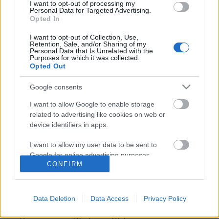
az 'X-Faktor' egykori énekese...
I want to opt-out of processing my
Personal Data for Targeted Advertising.
építészke
•
2011. június 26.
0
Opted In
I want to opt-out of Collection, Use,
Kajtár Bernadettről már volt egy blog-bejegyzésem...
Retention, Sale, and/or Sharing of my
Ő volt az, aki az 'X-Faktor'-beli szereplése után úgy
Personal Data that Is Unrelated with the
Purposes for which it was collected.
döntött, hogy a zenei ipar egyik elég speciális
Opted Out
szegmensét, az oboázást próbálja művészi szintre
fejleszteni, így született meg Magyarország legújabb
Google consents
reménysége a…
I want to allow Google to enable storage
related to advertising like cookies on web or
ŐRÜLET!!! - Kiesése után pornózni
device identifiers in apps.
támadt kedve az 'X-Faktor' egyik
I want to allow my user data to be sent to
jelentkezőjének...
Google for online advertising purposes.
CONFIRM
építészke
•
2011. május 18.
0
I want to allow Google to send me
personalized advertising.
Mit csinál egy fiatal lány, ha nem jut tovább az 'X-
Data Deletion
Data Access
Privacy Policy
Faktor' selejtezőjéből??? Elmegy
I want to allow Google to enable storage
dolgozni??? Dehogyis, elmegy pornózni... Ezt tette
related to analytics like cookies on web or