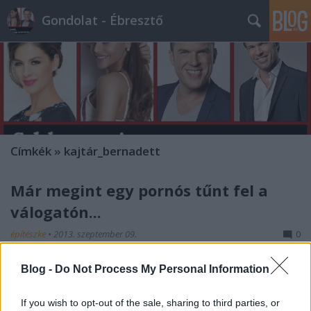
Gondolat - Ébresztő
Címkék
»
kajtár_bernadett
Már megint egy pornós tűnt fel a
válogatón...
építészke
•
2013. szeptember 09.
0
Imádom ezt a sztorit... Megint egy gumicsont a
Blog -
Do Not Process My Personal Information
bulvárnak, amelyen lehet hőbörögni, és lehet
erkölcsösködni... Már a szombati adásban kiderült,
If you wish to opt-out of the sale, sharing to third parties, or