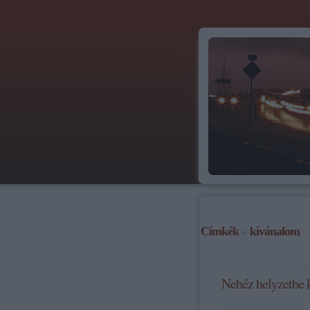
Címkék
»
kívánalom
Nehéz helyzetbe k