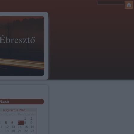
 Ébresztő
Naptár
augusztus 2026
Ked
Sze
Csü
Pén
Szo
Vas
1
2
4
5
6
7
8
9
11
12
13
14
15
16
18
19
20
21
22
23