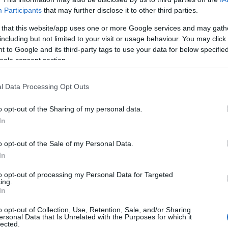
nemrég jelentette be saját közösségi felületén, hogy már hat hónapja hordja
egés
még r
a szíve alatt Bogdánt, Bálint és Bence kisöccsét. Ahogy Zsuzsi a posztjában
Participants
that may further disclose it to other third parties.
(
2022
megfogalmazza, tudja, hogy nem illik ennyi időt várni egy babavárás…
a min
 that this website/app uses one or more Google services and may gath
Solt
hogy
including but not limited to your visit or usage behaviour. You may click 
soro
 to Google and its third-party tags to use your data for below specifi
mesél
(
2020
ogle consent section.
a bot
band
Feri.
l Data Processing Opt Outs
edzés
Pann
édia
fotó
poszt
közösség
bejelentés
család
vírus
gondolat
egészség
Ross
zés
figyelem
szeretet
energia
titok
oldal
babavárás
énekesnő
felület
16:4
o opt-out of the Sharing of my personal data.
népszerű
követő
küldés
ismert
megfogalmazás
instagram
kívánalom
tets
In
hall
hason
www.
o opt-out of the Sale of my Personal Data.
v=kk
10:5
In
egyko
2020.05.30. 14:07
ÉPÍTÉSZKE
to opt-out of processing my Personal Data for Targeted
Nagy Sanyit...
ing.
In
Időről időre elmondjuk, megírjuk, hogy a járványhelyzet miatti fogyasztói
o opt-out of Collection, Use, Retention, Sale, and/or Sharing
szokások megváltozásainak köszönhetően, szépen gyarapodnak
ersonal Data that Is Unrelated with the Purposes for which it
színészeink, énekeseink, műsorvezetőink rajongói bázisai. Ennek újabb
lected.