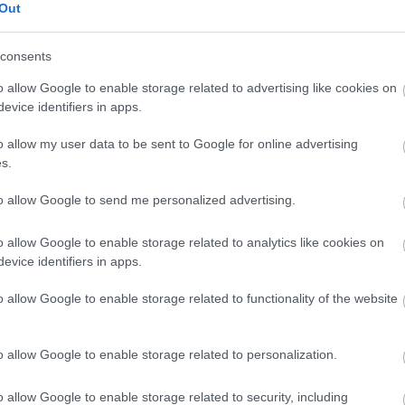
példája a népszerű színész, akinek 10000 főt meghaladó követőszáma lett az
Out
Instagramon. Nagy…
consents
o allow Google to enable storage related to advertising like cookies on
evice identifiers in apps.
o allow my user data to be sent to Google for online advertising
otó
munka
interjú
színész
műsorvezető
énekes
siker
online
változás
edmény
oldal
szokás
gratuláció
fogyasztó
bázis
helyzet
járvány
s.
gó
készítés
karantén
forrás
legális
követés
feladat
foglalkozás
l
nagy sanyi
tempó
megvalósítás
instagram
kívánalom
színhely
to allow Google to send me personalized advertising.
o allow Google to enable storage related to analytics like cookies on
evice identifiers in apps.
2020.05.26. 19:03
ÉPÍTÉSZKE
seké a világ...
o allow Google to enable storage related to functionality of the website
A bejegyzésünk címét pontosan tudja Krausz Gábor is. Ennek ellenére,
Papp Gergőt meghazudtoló "pimaszsággal" köszöntötte kollégáját, barátját
o allow Google to enable storage related to personalization.
nemrég születésnapja alkalmából. Minden jót kívánt az ország Fricijének a
kerek évforduló kapcsán, és reményét fejezte ki, hogy nemsokára újra
találkoznak, és…
o allow Google to enable storage related to security, including