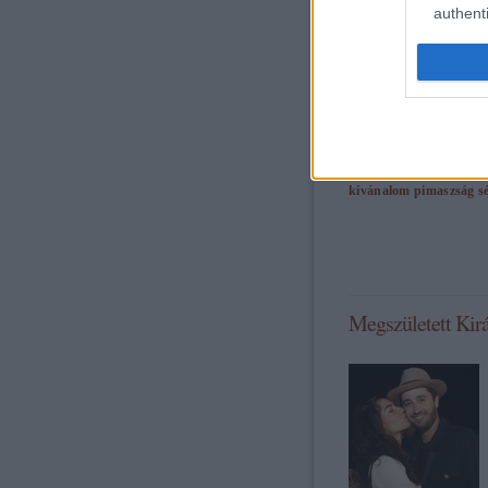
authenti
tovább »
Tetszik
0
Szólj hozzá!
Címkék:
f
boldogság
bejegyzés
re
találkozás
karantén
for
kívánalom
pimaszság
s
Megszületett Királ