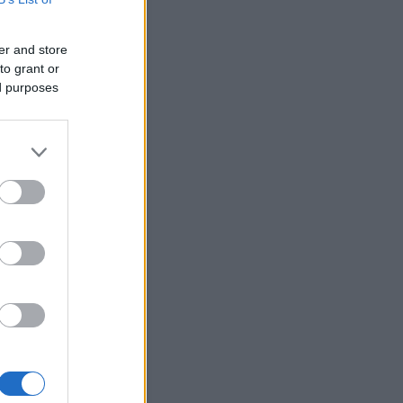
z média ezekről beszél; ami
osszabb: a trash cele...
.01.28. 08:18
)
Így kezdődött
dent elsöprő szerelem...
er and store
i Roland:
Tudni kell rólam
 nem vagyok oda a
to grant or
zatokért, de egyik haverom
ed purposes
te hogy ő nézi a Mintaa...
.06.16. 15:29
)
Nem ért véget
rányok sora...
igyerek:
Le van lakva ez a
(
2020.02.13. 19:21
)
Kemény
en van túl Rákóczi Feri...
ika Pityiné Tőzsér:
zak a kérdések!
(
2019.04.14.
5
)
Eljegyezték Tóth Gabit...
ab:
Pfff... Ha Stella McCartney
aná, hogy hozzá
lítjátok...
youtube.com/watch?
qXQ92z...
(
2019.03.29.
3
)
ŐRÜLET!!! - Szerelmes az
ri zsűritag...