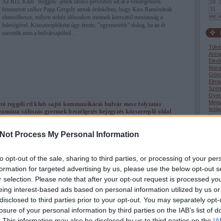
Az RTL Klub "Reggeli"-jének utolsó perceiben ült át a vendégeknek
24
fenntartott székre Papp Gergely annak érdekében, hogy Kiss Ramónának
31
<<
elmesélhesse, milyen nehéz időszakon mennek keresztül mostanság a
feleségével. Közszereplőként úgy érezte, "egyenesebb" dolog, ha az őt
szeretők nem a bulvársajtóból…
Töké
Anna
Elind
Mara
Gönc
Elma
Szép
Gyerm
Megv
otó
reggeli
rtl klub
sajtó
kommunikáció
bulvár
mese
folytatás
listáj
 ramóna
változás
gyermek
beszélgetés
bejegyzés
közszereplő
oldal
Mátó
feleség
vendég
őszinteség
könny
válás
helyzet
távolság
viszony
Súly
rű
papp gergely
időszak
pimasz úr
adminisztrátor
ismert
instagram
Péter
Not Process My Personal Information
Még m
to opt-out of the sale, sharing to third parties, or processing of your per
formation for targeted advertising by us, please use the below opt-out s
Cele
2020.06.03. 18:43
ÉPÍTÉSZKE
első 
r selection. Please note that after your opt-out request is processed y
eing interest-based ads based on personal information utilized by us or
épszerű énekesnő...
disclosed to third parties prior to your opt-out. You may separately opt-
body
losure of your personal information by third parties on the IAB’s list of
Ikrei után ismét fiúval bővül Kollányi Zsuzsi családja. Az ismert énekesnő
köze
. This information may also be disclosed by us to third parties on the
IA