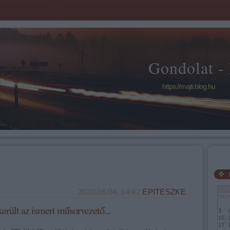
Gondolat -
https://majti.blog.hu
2020.06.04. 14:42
ÉPÍTÉSZKE
Hét
erült az ismert műsorvezető...
3
10
17