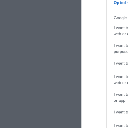
Opted 
Google 
tovább »
I want t
Tetszik
0
web or d
I want t
Szólj hozzá!
Címkék:
f
bejegyzés
korlátozás
er
purpose
lazítás
példa
kiso
rajon
bezárás
népszerű
szakál
I want 
I want t
web or d
Nemcsak a százéve
I want t
or app.
I want t
I want t