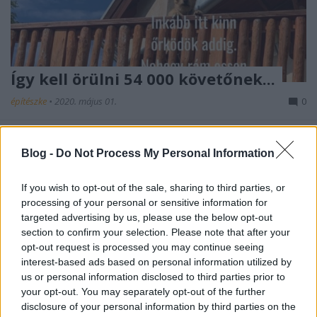
Így kell örülni 54 000 követőnek...
építészke
•
2020. május 01.
0
Balázs Andi kutyája szerint, ugrálással. Az ismert
színésznő nemrég megosztott fotóján örömmel
Blog -
Do Not Process My Personal Information
tájékoztatja követőit, hogy ismét egy mérföldkőhöz
érkezett, hiszen a rajongóinak a száma átlépte a 54
If you wish to opt-out of the sale, sharing to third parties, or
000 főt. Miközben ő bent örül ennek a házban, addig
processing of your personal or sensitive information for
a 2018 év végén befogadott kutyusa kint őrködik.…
targeted advertising by us, please use the below opt-out
section to confirm your selection. Please note that after your
opt-out request is processed you may continue seeing
interest-based ads based on personal information utilized by
us or personal information disclosed to third parties prior to
your opt-out. You may separately opt-out of the further
disclosure of your personal information by third parties on the