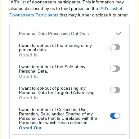
IAB’s list of downstream participants. This information may
also be disclosed by us to third parties on the
IAB’s List of
Downstream Participants
that may further disclose it to other
third parties.
Please note that this website/app uses one or more Google
Personal Data Processing Opt Outs
services and may gather and store information including but
not limited to your visit or usage behaviour. You may click to
I want to opt-out of the Sharing of my
personal data.
grant or deny consent to Google and its third-party tags to
Opted In
use your data for below specified purposes in below Google
Görög Zita a garázsban bulizik...
consent section.
I want to opt-out of the Sale of my
Personal Data.
építészke
•
2020. március 28.
0
Opted In
I want to opt-out of processing my
A fiatal édesanya élete jelenleg is leginkább a
Personal Data for Targeted Advertising.
Opted In
családja körül forog, bár, ez az időszak mostanában
sokkal nehezebb neki - elsősorban, a kialakult
I want to opt-out of Collection, Use,
járványügyi helyzetre tekintettel. Minden reggel és
Retention, Sale, and/or Sharing of my
Personal Data that Is Unrelated with the
délután főszerep jut a családi garázsnak, mert a
Purposes for which it was collected.
legkisebb gyermeke megszokta korábban, hogy
Opted Out
nagyobb…