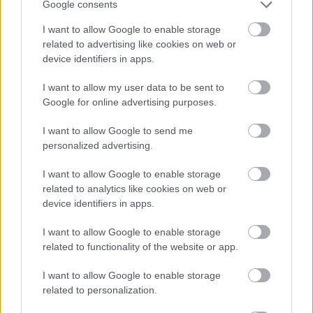
Google consents
I want to allow Google to enable storage
related to advertising like cookies on web or
device identifiers in apps.
I want to allow my user data to be sent to
Google for online advertising purposes.
I want to allow Google to send me
personalized advertising.
I want to allow Google to enable storage
related to analytics like cookies on web or
device identifiers in apps.
Rémálommá vált Horváth Éva élete...
I want to allow Google to enable storage
related to functionality of the website or app.
építészke
•
2020. március 18.
0
I want to allow Google to enable storage
related to personalization.
Családját hátrahagyva érkezett Magyarországra az
ismert modell. Tegnap este megosztott fotója