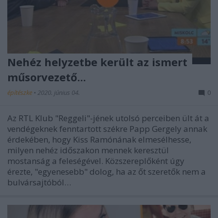
Nehéz helyzetbe került az ismert
műsorvezető...
építészke
•
2020. június 04.
0
Az RTL Klub "Reggeli"-jének utolsó perceiben ült át a
vendégeknek fenntartott székre Papp Gergely annak
érdekében, hogy Kiss Ramónának elmesélhesse,
milyen nehéz időszakon mennek keresztül
mostanság a feleségével. Közszereplőként úgy
érezte, "egyenesebb" dolog, ha az őt szeretők nem a
bulvársajtóból…