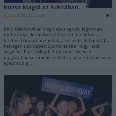
Rúzsa Magdi az Arénában...
építészke
•
2020. február 24.
0
Mobiltelefonokkal megidézett égbolt. légtornász
mutatvány a levegőben, gitározó fiatalember a
kifutón. Mindezt átélhették azok, akik ellátogattak a
hétvégén a Budapest Sportarénába, hogy részt
vegyenek Rúzsa Magdi dupla koncertjén. A
nagyszabású esemény felölelte a népszerű énekesnő
egész eddigi…