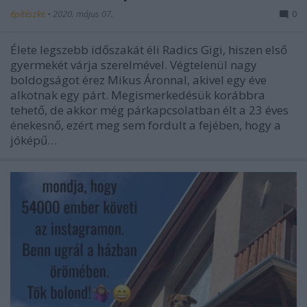
építészke
•
2020. május 07.
0
Élete legszebb időszakát éli Radics Gigi, hiszen első
gyermekét várja szerelmével. Végtelenül nagy
boldogságot érez Mikus Áronnal, akivel egy éve
alkotnak egy párt. Megismerkedésük korábbra
tehető, de akkor még párkapcsolatban élt a 23 éves
énekesnő, ezért meg sem fordult a fejében, hogy a
jóképű…