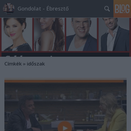
Gondolat - Ébresztő
Címkék
»
időszak