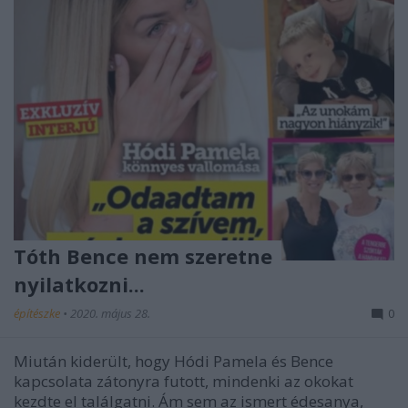
Tóth Bence nem szeretne
nyilatkozni...
építészke
•
2020. május 28.
0
Miután kiderült, hogy Hódi Pamela és Bence
kapcsolata zátonyra futott, mindenki az okokat
kezdte el találgatni. Ám sem az ismert édesanya,