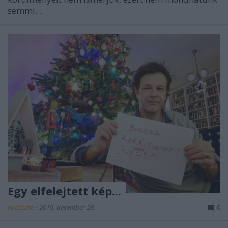
semmi…
Egy elfelejtett kép...
építészke
•
2019. december 28.
0