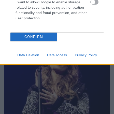
I want to allow Google to enable storage
mellett arról "mesél" követőinek, hogy ő már
related to security, including authentication
hazánkban tartózkodik öt napja, a kisfia és párja
functionality and fraud prevention, and other
ellenben Indonéziában maradtak. A család
user protection.
tervezetten érkezett (volna) vissza néhány nap
különbséggel, ennek…
CONFIRM
Data Deletion
Data Access
Privacy Policy