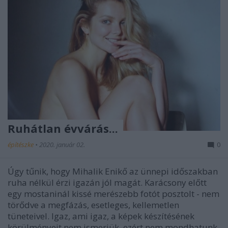
Ruhátlan évvárás...
építészke
•
2020. január 02.
0
Úgy tűnik, hogy Mihalik Enikő az ünnepi időszakban
ruha nélkül érzi igazán jól magát. Karácsony előtt
egy mostaninál kissé merészebb fotót posztolt - nem
törődve a megfázás, esetleges, kellemetlen
tüneteivel. Igaz, ami igaz, a képek készítésének
körülményeit nem ismerjük, ezért nem mondhatunk