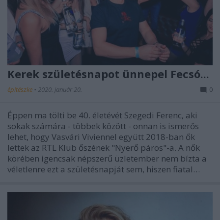
Kerek születésnapot ünnepel Fecsó...
építészke
•
2020. január 20.
0
Éppen ma tölti be 40. életévét Szegedi Ferenc, aki
sokak számára - többek között - onnan is ismerős
lehet, hogy Vasvári Viviennel együtt 2018-ban ők
lettek az RTL Klub őszének "Nyerő páros"-a. A nők
körében igencsak népszerű üzletember nem bízta a
véletlenre ezt a születésnapját sem, hiszen fiatal…