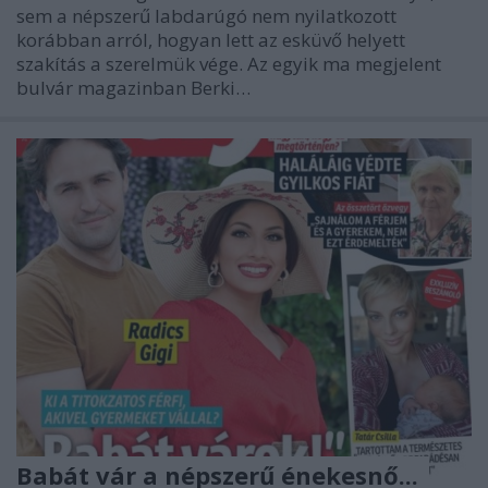
sem a népszerű labdarúgó nem nyilatkozott
korábban arról, hogyan lett az esküvő helyett
szakítás a szerelmük vége. Az egyik ma megjelent
bulvár magazinban Berki…
Babát vár a népszerű énekesnő...