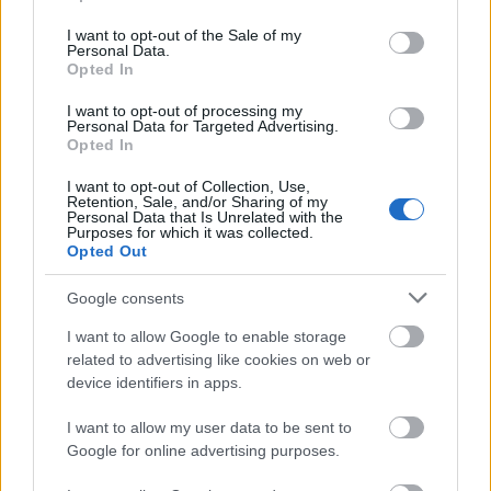
use your data for below specified purposes in below Google
Kevesen vannak olyanok, akik felett úgy múlnak el az
consent section.
I want to opt-out of the Sale of my
évek, hogy - szinte - észre sem vesszük. A
Personal Data.
többségünk, bizony, öregszik, és ennek szemmel
Opted In
látható jelei is vannak. Nem is olyan régen arról
I want to opt-out of processing my
írtam, hogy Pimasz Úr sem néz ki már úgy, mint
Personal Data for Targeted Advertising.
régen, és most ezt kell megállapítanom Dombóvári
Opted In
Istvánnal…
I want to opt-out of Collection, Use,
Retention, Sale, and/or Sharing of my
Personal Data that Is Unrelated with the
Purposes for which it was collected.
Opted Out
Google consents
I want to allow Google to enable storage
related to advertising like cookies on web or
device identifiers in apps.
I want to allow my user data to be sent to
Google for online advertising purposes.