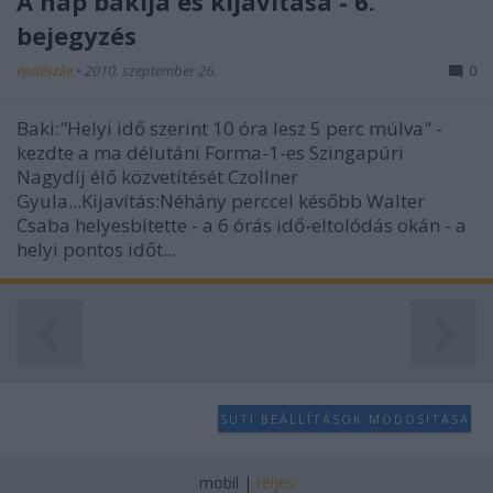
A nap bakija és kijavítása - 6.
bejegyzés
építészke
•
2010. szeptember 26.
0
Baki:"Helyi idő szerint 10 óra lesz 5 perc múlva" -
kezdte a ma délutáni Forma-1-es Szingapúri
Nagydíj élő közvetítését Czollner
Gyula...Kijavítás:Néhány perccel később Walter
Csaba helyesbítette - a 6 órás idő-eltolódás okán - a
helyi pontos időt...
SÜTI BEÁLLÍTÁSOK MÓDOSÍTÁSA
mobil
|
teljes