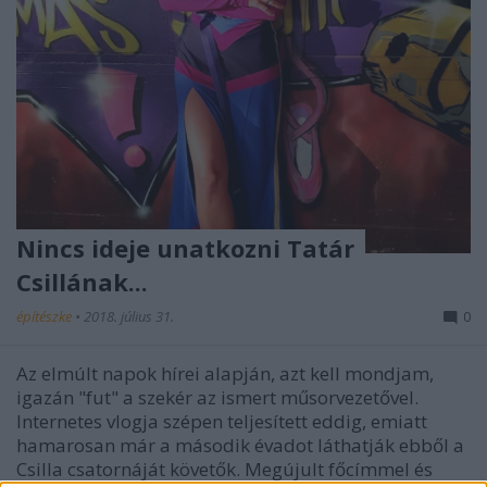
Nincs ideje unatkozni Tatár
Csillának...
építészke
•
2018. július 31.
0
Az elmúlt napok hírei alapján, azt kell mondjam,
igazán "fut" a szekér az ismert műsorvezetővel.
Internetes vlogja szépen teljesített eddig, emiatt
hamarosan már a második évadot láthatják ebből a
Csilla csatornáját követők. Megújult főcímmel és