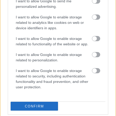
I want to allow Google to send me
personalized advertising.
Burnyák Peti...
I want to allow Google to enable storage
related to analytics like cookies on web or
építészke
•
2018. január 31.
0
device identifiers in apps.
Egyszerűen csak ennyit írt legutóbbi posztja mellé
I want to allow Google to enable storage
Curtis. A "valahány keres" rapper ki mást vehetett
related to functionality of the website or app.
volna célba ezúttal, mint társát, Majkát, akit
elképzelt egy 2030-ban forgatandó klipben. Lássuk
I want to allow Google to enable storage
be, vicces a kép, és az benne a legszebb, hogy
related to personalization.
Majoros Péter nézhet majd ki valahogy így bő egy…
I want to allow Google to enable storage
related to security, including authentication
A nap vicce - 9. bejegyzés
functionality and fraud prevention, and other
user protection.
építészke
•
2011. december 20.
0
Két régi barát hosszú idő után újra találkozik...-
Milyen a házaséleted a feleségeddel??? - érdeklődik
CONFIRM
az egyik...- Képzeld, a múltkor kipróbáltuk a tantra-