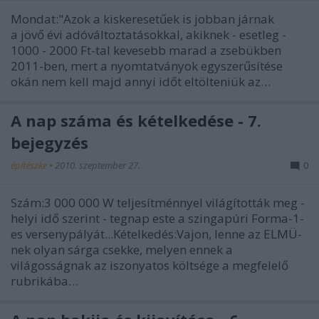
Mondat:"Azok a kiskeresetűek is jobban járnak
a jövő évi adóváltoztatásokkal, akiknek - esetleg -
1000 - 2000 Ft-tal kevesebb marad a zsebükben
2011-ben, mert a nyomtatványok egyszerűsítése
okán nem kell majd annyi időt eltölteniük az…
A nap száma és kételkedése - 7.
bejegyzés
építészke
•
2010. szeptember 27.
0
Szám:3 000 000 W teljesítménnyel világították meg -
helyi idő szerint - tegnap este a szingapúri Forma-1-
es versenypályát...Kételkedés:Vajon, lenne az ELMÜ-
nek olyan sárga csekke, melyen ennek a
világosságnak az iszonyatos költsége a megfelelő
rubrikába…