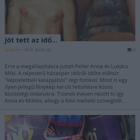
Jót tett az idő...
építészke
•
2019. április 03.
0
Erre a megállapításra jutott Peller Anna és Lukács
Miki. A népszerű házaspár időről-időre előhúz
"képzeletbeli kalapjából" régi fotókat. Most is egy
ilyen jellegű fénykép került feltöltésre közös
közösségi oldalukra. Tizenöt évesen nézett ki így
Anna és Miklós, ahogy a fotó melletti szövegből…