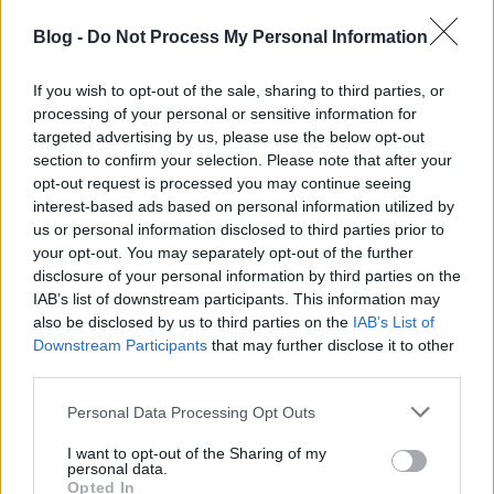
vendégekkel jelentkezik majd, de a lényeg (a
kérdések…
Blog -
Do Not Process My Personal Information
If you wish to opt-out of the sale, sharing to third parties, or
processing of your personal or sensitive information for
targeted advertising by us, please use the below opt-out
section to confirm your selection. Please note that after your
opt-out request is processed you may continue seeing
interest-based ads based on personal information utilized by
us or personal information disclosed to third parties prior to
your opt-out. You may separately opt-out of the further
disclosure of your personal information by third parties on the
IAB’s list of downstream participants. This information may
also be disclosed by us to third parties on the
IAB’s List of
Downstream Participants
that may further disclose it to other
third parties.
Please note that this website/app uses one or more Google
Personal Data Processing Opt Outs
Az idő vasfoga...
services and may gather and store information including but
not limited to your visit or usage behaviour. You may click to
I want to opt-out of the Sharing of my
építészke
•
2018. február 17.
0
personal data.
grant or deny consent to Google and its third-party tags to
Opted In