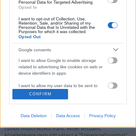
Personal Data for Targeted Advertising.
Opted In
I want to opt-out of Collection, Use,
Retention, Sale, and/or Sharing of my
Personal Data that Is Unrelated with the
Purposes for which it was collected.
Opted Out
Google consents
I want to allow Google to enable storage
related to advertising like cookies on web or
device identifiers in apps.
Egy rajongó bosszúja...
építészke
•
2019. december 16.
0
I want to allow my user data to be sent to
Google for online advertising purposes.
CONFIRM
Nagyon tanulságos és rövid történetet osztott meg
I want to allow Google to send me
követőivel nemrég Kiss Orsi egyik Instagram
personalized advertising.
sztorijában. Hol volt, hol nem volt, volt egyszer egy
Data Deletion
Data Access
Privacy Policy
férfi, aki - üzenet formájában - érdeklődni kezdett a
I want to allow Google to enable storage
csinos műsorvezető iránt. Mivel virtuális
related to analytics like cookies on web or
közeledésére nem jött válasz a "SzerencseSzombat"