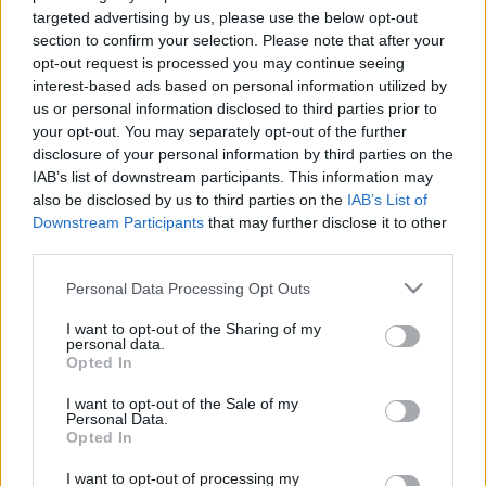
targeted advertising by us, please use the below opt-out
section to confirm your selection. Please note that after your
opt-out request is processed you may continue seeing
interest-based ads based on personal information utilized by
us or personal information disclosed to third parties prior to
Ilyen volt 2019...
your opt-out. You may separately opt-out of the further
disclosure of your personal information by third parties on the
építészke
•
2019. december 31.
0
IAB’s list of downstream participants. This information may
also be disclosed by us to third parties on the
IAB’s List of
Downstream Participants
that may further disclose it to other
Az biztos, hogy nincs egyetemes vélemény a
third parties.
lassacskán mögöttünk hagyott év minőségével
kapcsolatban. Van, akinek ez volt a legjobb esztendő
Please note that this website/app uses one or more Google
Personal Data Processing Opt Outs
az életében, más pedig pont az ellenkezőjét állítja
services and may gather and store information including but
2019-ről. Azt gondoljuk, mindenkinek saját
not limited to your visit or usage behaviour. You may click to
I want to opt-out of the Sharing of my
personal data.
magának kell számot vetnie az évben vele történt
grant or deny consent to Google and its third-party tags to
Opted In
eseményekről, és…
use your data for below specified purposes in below Google
consent section.
I want to opt-out of the Sale of my
Personal Data.
Opted In
I want to opt-out of processing my