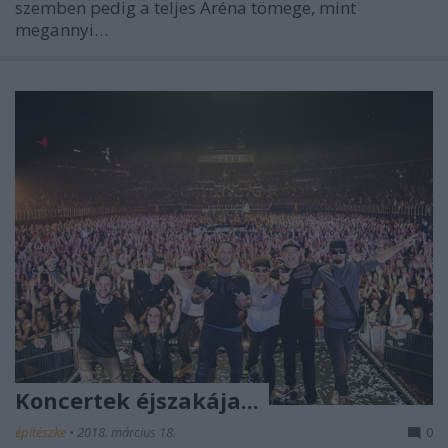
szemben pedig a teljes Aréna tömege, mint
megannyi…
Koncertek éjszakája...
építészke
•
2018. március 18.
0