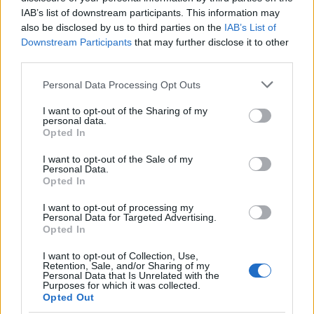
A címbéli mondat elég sokszor elhangzott tegnap
IAB’s list of downstream participants. This information may
este a Halott Pénz 20 éves jubileumi koncertjén. A
also be disclosed by us to third parties on the
IAB’s List of
népszerű zenekar nem elsőként, de első alkalommal
Downstream Participants
that may further disclose it to other
third parties.
töltötte meg a Puskás Ferenc Stadiont, hogy elhozza
rajongóinak a legnagyobb slágereit. A hangulatra és
Please note that this website/app uses one or more Google
Personal Data Processing Opt Outs
a zenei előadásra nem lehetett panasz, az aréna…
services and may gather and store information including but
not limited to your visit or usage behaviour. You may click to
I want to opt-out of the Sharing of my
personal data.
grant or deny consent to Google and its third-party tags to
Opted In
use your data for below specified purposes in below Google
consent section.
I want to opt-out of the Sale of my
Personal Data.
Opted In
I want to opt-out of processing my
Personal Data for Targeted Advertising.
Opted In
I want to opt-out of Collection, Use,
Retention, Sale, and/or Sharing of my
Personal Data that Is Unrelated with the
Purposes for which it was collected.
Opted Out