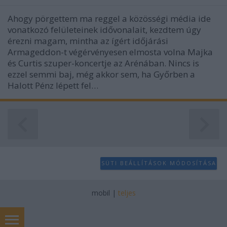
Ahogy pörgettem ma reggel a közösségi média ide
vonatkozó felületeinek idővonalait, kezdtem úgy
érezni magam, mintha az ígért időjárási
Armageddon-t végérvényesen elmosta volna Majka
és Curtis szuper-koncertje az Arénában. Nincs is
ezzel semmi baj, még akkor sem, ha Győrben a
Halott Pénz lépett fel…
SÜTI BEÁLLÍTÁSOK MÓDOSÍTÁSA
mobil
|
teljes