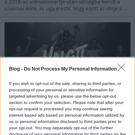
a 2018-as arénakoncertje után válságba került a
szakmai élete, és úgy érezte, hogy eljött az ideje a…
Blog -
Do Not Process My Personal Information
If you wish to opt-out of the sale, sharing to third parties, or
processing of your personal or sensitive information for
targeted advertising by us, please use the below opt-out
section to confirm your selection. Please note that after your
opt-out request is processed you may continue seeing
Pécsi szobából a Puskásba...
interest-based ads based on personal information utilized by
us or personal information disclosed to third parties prior to
építészke
•
2024. június 09.
0
your opt-out. You may separately opt-out of the further
disclosure of your personal information by third parties on the