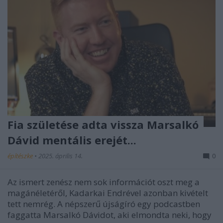
Fia születése adta vissza Marsalkó
Dávid mentális erejét...
építészke
•
2025. április 14.
0
Az ismert zenész nem sok információt oszt meg a
magánéletéről, Kadarkai Endrével azonban kivételt
tett nemrég. A népszerű újságíró egy podcastben
faggatta Marsalkó Dávidot, aki elmondta neki, hogy