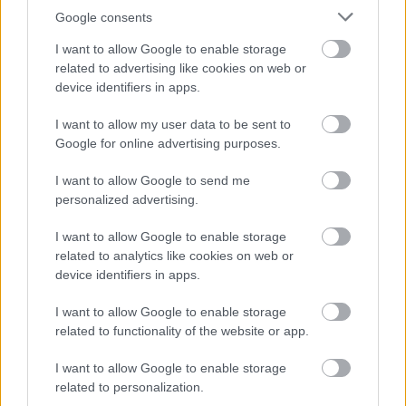
Google consents
A tegnap este győztesei...
I want to allow Google to enable storage
építészke
•
2019. augusztus 21.
0
related to advertising like cookies on web or
device identifiers in apps.
A Petőfi Rádió idén is átadta zenei díját a
I want to allow my user data to be sent to
legnépszerűbb énekeseknek, zenekaroknak,
Google for online advertising purposes.
előadóművészeknek. Akik hatalmas meglepetésekre
számítottak, azoknak csalódniuk kellett, hiszen a
I want to allow Google to send me
"mainstream" hazai könnyűzenei élet képviselői
personalized advertising.
lettek a tegnap esti rendezvény díjazottjai. A
teljesség igénye…
I want to allow Google to enable storage
related to analytics like cookies on web or
device identifiers in apps.
I want to allow Google to enable storage
related to functionality of the website or app.
I want to allow Google to enable storage
related to personalization.