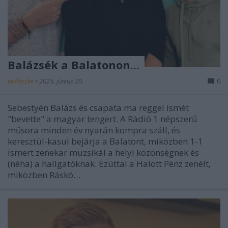
Balázsék a Balatonon...
építészke
•
2025. június 20.
0
Sebestyén Balázs és csapata ma reggel ismét
"bevette" a magyar tengert. A Rádió 1 népszerű
műsora minden év nyarán kompra száll, és
keresztül-kasul bejárja a Balatont, miközben 1-1
ismert zenekar muzsikál a helyi közönségnek és
(néha) a hallgatóknak. Ezúttal a Halott Pénz zenélt,
miközben Ráskó…