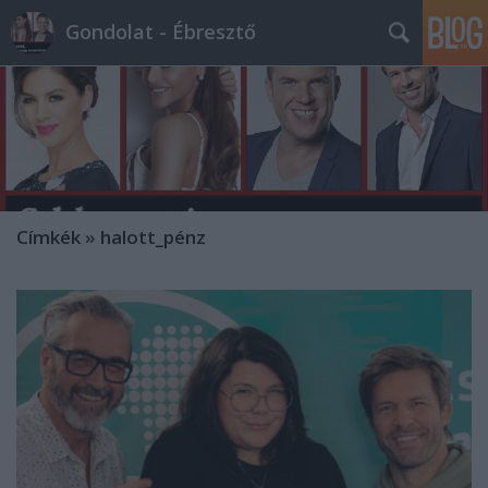
Gondolat - Ébresztő
Címkék
»
halott_pénz