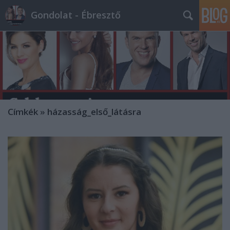
Gondolat - Ébresztő
Címkék
»
házasság_első_látásra