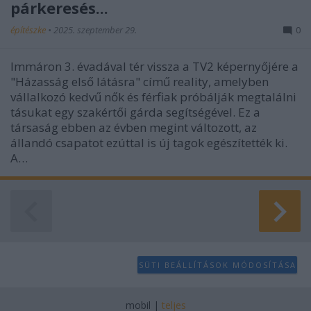
párkeresés...
építészke
•
2025. szeptember 29.
0
Immáron 3. évadával tér vissza a TV2 képernyőjére a
"Házasság első látásra" című reality, amelyben
vállalkozó kedvű nők és férfiak próbálják megtalálni
tásukat egy szakértői gárda segítségével. Ez a
társaság ebben az évben megint változott, az
állandó csapatot ezúttal is új tagok egészítették ki.
A…
SÜTI BEÁLLÍTÁSOK MÓDOSÍTÁSA
mobil
|
teljes