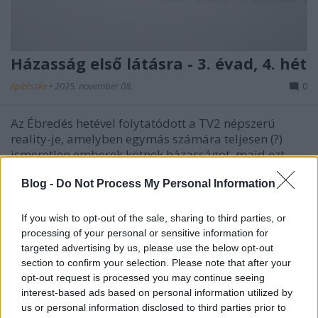
Házasság első látásra - 3. évad, 4. hét
építészke
•
2025. november 08.
0
Az Ébredés hetével folytatódott a TV2 népszerú
reality-je, amelyben egymás számára teljesen (?)
ismeretlen emberek kötnek házasságot, majd ezt
próbálják fenntartani 6 héten keresztül. Ebben
Blog -
Do Not Process My Personal Information
szakértői segítség áll folyamatosan a
rendelkezésükre annak érdekében, hogy az
elakadásokat, konfliktusokat…
If you wish to opt-out of the sale, sharing to third parties, or
processing of your personal or sensitive information for
targeted advertising by us, please use the below opt-out
section to confirm your selection. Please note that after your
opt-out request is processed you may continue seeing
interest-based ads based on personal information utilized by
us or personal information disclosed to third parties prior to