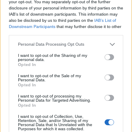
your opt-out. You may separately opt-out of the further
disclosure of your personal information by third parties on the
IAB’s list of downstream participants. This information may
also be disclosed by us to third parties on the
IAB’s List of
Downstream Participants
that may further disclose it to other
third parties.
Please note that this website/app uses one or more Google
Personal Data Processing Opt Outs
services and may gather and store information including but
not limited to your visit or usage behaviour. You may click to
I want to opt-out of the Sharing of my
personal data.
Házasság első látásra - 3. évad, 3. hét
grant or deny consent to Google and its third-party tags to
Opted In
use your data for below specified purposes in below Google
építészke
•
2025. november 02.
0
consent section.
I want to opt-out of the Sale of my
Personal Data.
Opted In
A Kapcsoldás hetével folytatódott a TV2 népszerú
reality-je, amelyben egymás számára teljesen (?)
I want to opt-out of processing my
ismeretlen emberek kötnek házasságot, majd ezt
Personal Data for Targeted Advertising.
Opted In
próbálják fenntartani 6 héten keresztül. Ebben
szakértői segítség áll folyamatosan a
I want to opt-out of Collection, Use,
rendelkezésükre annak érdekében, hogy az
Retention, Sale, and/or Sharing of my
Personal Data that Is Unrelated with the
elakadásokat, konfliktusokat…
Purposes for which it was collected.