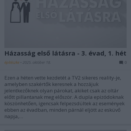
Házasság első látásra - 3. évad, 1. hét
építészke
•
2025. október 18.
0
Ezen a héten vette kezdetét a TV2 sikeres reality-je,
amelyben szakértők keresnek a hozzájuk
jelentkezőknek olyan párokat, akiket csak az oltár
előtt pillantanak meg először. A dupla epizódoknak
köszönhetően, igencsak felpezsdültek az események
ebben az évadban, minden párnál eljött az esküvő
napja,…