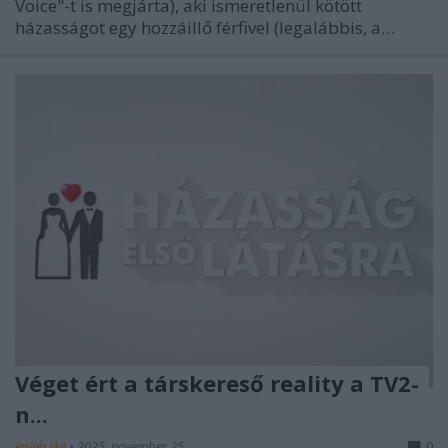
Voice"-t is megjárta), aki ismeretlenül kötött
házasságot egy hozzáillő férfivel (legalábbis, a…
Véget ért a társkereső reality a TV2-
n...
építészke
•
2025. november 25.
0