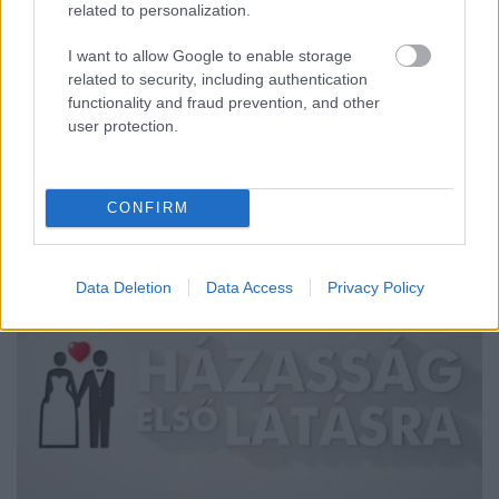
Gaál Viktor fiatal korában Új-Zélandon élt, ahol
related to personalization.
marhákat terelt, birkákat nyírt, és minden olyan
kétkezi munkát megcsinált, amelyet egy farmon el
I want to allow Google to enable storage
kell végezni. Ezt követően az Egyesült Királyságban
related to security, including authentication
dolgozott pszichológusként és fordítóként, emiatt
functionality and fraud prevention, and other
anyanyelvi szinten beszél angolul. Mivel azonban
user protection.
az…
CONFIRM
Data Deletion
Data Access
Privacy Policy