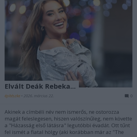
Elvált Deák Rebeka...
építészke
•
2026. március 22.
0
Akinek a címbéli név nem ismerős, ne ostorozza
magát feleslegesen, hiszen valószínűleg, nem követte
a "Házasság első látásra" legutóbbi évadát. Ott tűnt
fel ismét a fiatal hölgy (aki korábban már az "The