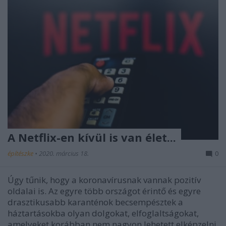
A Netflix-en kívül is van élet...
építészke
•
2020. március 18.
0
Úgy tűnik, hogy a koronavírusnak vannak pozitív
oldalai is. Az egyre több országot érintő és egyre
drasztikusabb karanténok becsempésztek a
háztartásokba olyan dolgokat, elfoglaltságokat,
amelyeket korábban nem nagyon lehetett elképzelni.