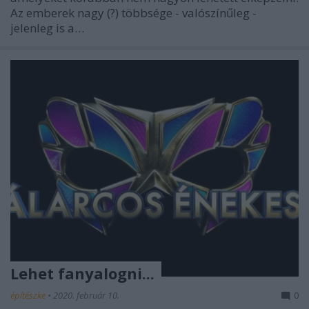
Az emberek nagy (?) többsége - valószínűleg -
jelenleg is a…
Lehet fanyalogni...
építészke
•
2020. február 10.
0