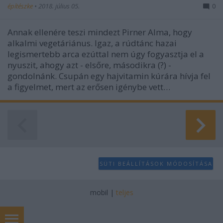
építészke
•
2018. július 05.
0
Annak ellenére teszi mindezt Pirner Alma, hogy
alkalmi vegetáriánus. Igaz, a rúdtánc hazai
legismertebb arca ezúttal nem úgy fogyasztja el a
nyuszit, ahogy azt - elsőre, másodikra (?) -
gondolnánk. Csupán egy hajvitamin kúrára hívja fel
a figyelmet, mert az erősen igénybe vett…
SÜTI BEÁLLÍTÁSOK MÓDOSÍTÁSA
mobil
|
teljes