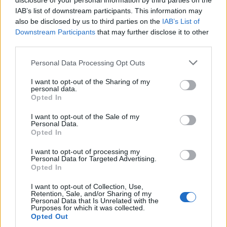
disclosure of your personal information by third parties on the
IAB’s list of downstream participants. This information may
also be disclosed by us to third parties on the
IAB’s List of
Downstream Participants
that may further disclose it to other
third parties.
Please note that this website/app uses one or more Google
Personal Data Processing Opt Outs
services and may gather and store information including but
not limited to your visit or usage behaviour. You may click to
I want to opt-out of the Sharing of my
Túl a lélektani határon...
personal data.
grant or deny consent to Google and its third-party tags to
Opted In
use your data for below specified purposes in below Google
építészke
•
2019. december 15.
0
consent section.
I want to opt-out of the Sale of my
Personal Data.
Amikor majdnem öt évvel ezelőtt elstartolt D. Tóth
Opted In
Kriszta saját alapítású vállalkozása, a WMN, evidens
volt, hogy a brand-nek lesz - előbb-utóbb - saját
I want to opt-out of processing my
Personal Data for Targeted Advertising.
Youtube csatonája is. Ennek három okát is
Opted In
megfogalmazta tegnap megjelent posztjában az
ismert műsorvezető. Az egyik, hogy majdnem
I want to opt-out of Collection, Use,
Retention, Sale, and/or Sharing of my
húszéves…
Personal Data that Is Unrelated with the
Purposes for which it was collected.
Opted Out