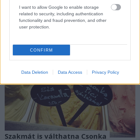
neki nyolc adag sem, hiszen nem bántja sem a
I want to allow Google to enable storage
gyomrát, sem a szívét. Azt azért hozzáteszi, hogy
related to security, including authentication
egy…
functionality and fraud prevention, and other
user protection.
CONFIRM
Data Deletion
Data Access
Privacy Policy
Szakmát is válthatna Csonka