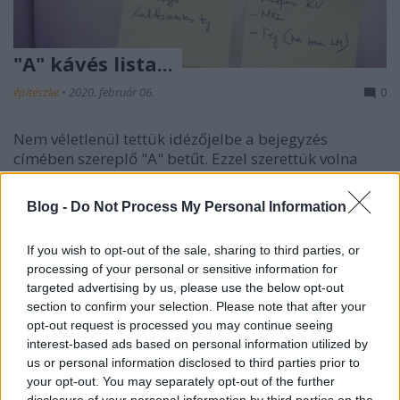
"A" kávés lista...
építészke
•
2020. február 06.
0
Nem véletlenül tettük idézőjelbe a bejegyzés
címében szereplő "A" betűt. Ezzel szerettük volna
jelezni, hogy egy "A" kategóriás listára került fel
Lovász László neve. Mivel ez a blog - alapvetően -
Blog -
Do Not Process My Personal Information
celebekkel foglalkozik, nem nehéz kitalálni, hogy egy
"A" kategóriás celeblistán olvasható ezentúl az…
If you wish to opt-out of the sale, sharing to third parties, or
processing of your personal or sensitive information for
targeted advertising by us, please use the below opt-out
section to confirm your selection. Please note that after your
opt-out request is processed you may continue seeing
interest-based ads based on personal information utilized by
us or personal information disclosed to third parties prior to
your opt-out. You may separately opt-out of the further