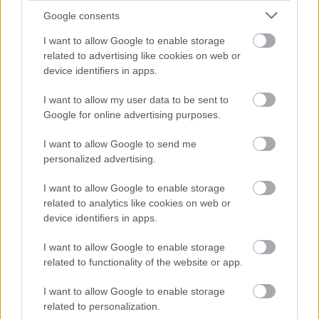
Google consents
I want to allow Google to enable storage
related to advertising like cookies on web or
device identifiers in apps.
I want to allow my user data to be sent to
Google for online advertising purposes.
I want to allow Google to send me
personalized advertising.
I want to allow Google to enable storage
related to analytics like cookies on web or
Till Attila imádja a kávét...
device identifiers in apps.
építészke
•
2019. március 05.
0
I want to allow Google to enable storage
related to functionality of the website or app.
Az ismert műsorvezető sohasem rejtette véka alá,
hogy szereti a kávét. Napjában több csészével is
I want to allow Google to enable storage
megiszik ebből az italból, és nem érzi ennek negatív
related to personalization.
hatását. Sőt, inkább azt gondolja, hogy nem árthat