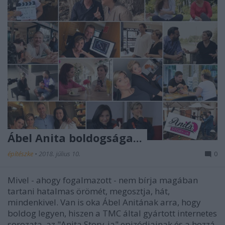
Ábel Anita boldogsága...
építészke
•
2018. július 10.
0
Mivel - ahogy fogalmazott - nem bírja magában
tartani hatalmas örömét, megosztja, hát,
mindenkivel. Van is oka Ábel Anitának arra, hogy
boldog legyen, hiszen a TMC által gyártott internetes
sorozata, az "Anita Story-ja" epizódjainak és a hozzá