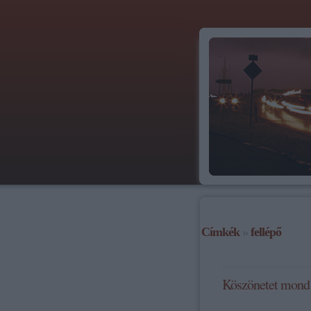
Címkék
»
fellépő
Köszönetet mond 