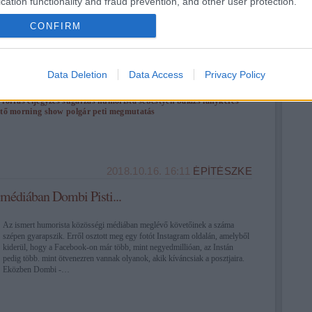
cation functionality and fraud prevention, and other user protection.
CONFIRM
Data Deletion
Data Access
Privacy Policy
otó
poszt
rádió
vicc
bulvár
zenész
hír
facebook
rendezvény
műsor
gyűrű
oldal
gratuláció
csapat
ismerős
vendég
hallgató
romantika
forrás
eljegyzés
sugárzás
humorista
sebestyén balázs
lánykérés
tő
morning show
polgár peti
megmutatás
2018.10.16. 16:11
ÉPÍTÉSZKE
 médiában Dombi Pisti...
Az ismert humorista közösségi médiában meglévő követőinek a száma
szépen gyarapszik. Erről osztott meg egy fotót Instagram oldalán, amelyből
kiderül, hogy a Facebook-on már több, mint negyedmillióan, az Instán
pedig több. mint ötvenezren vannak olyanok, akik kíváncsiak a posztjaira.
Eközben Dombi -…