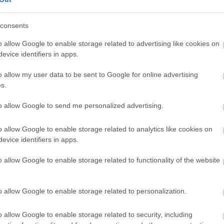
…
consents
o allow Google to enable storage related to advertising like cookies on
evice identifiers in apps.
elefon
fotó
vélemény
tv2
bulvár
színész
verseny
hír
szavazás
döntés
o allow my user data to be sent to Google for online advertising
jegyzés
győzelem
kiszolgálás
sztori
ötlet
show
hivatalos
felhívás
s.
befolyás
forrás
produkció
jelölt
fellépő
tehetséges
applikáció
sztárban sztár leszek
to allow Google to send me personalized advertising.
o allow Google to enable storage related to analytics like cookies on
2019.03.31. 09:15
ÉPÍTÉSZKE
evice identifiers in apps.
y lett...
o allow Google to enable storage related to functionality of the website
Akiknek a fiatalember neve Sebestyén Balázsnak és csapatának korábbi
rádióállomáson sugárzott műsorából ismerős, jó úton járnak. Ő az a
o allow Google to enable storage related to personalization.
humorista és zenész, aki évekkel ezelőtt rendszeres vendége volt a
"Morning Show"-nak, és pénteken délelőttönként bulvárhírek zenei
feldolgozásaival "zsibbasztotta"…
o allow Google to enable storage related to security, including