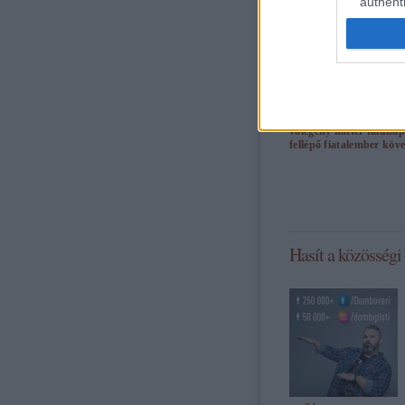
authenti
tovább »
Tetszik
0
Szólj hozzá!
Címkék:
f
bejegyzés
ének
barátnő
vőlegény
háttér
falunap
fellépő
fiatalember
köve
Hasít a közösségi