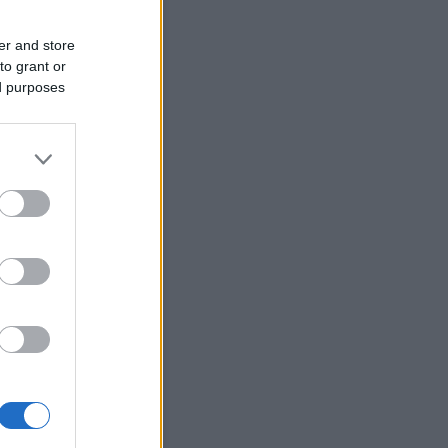
z média ezekről beszél; ami
osszabb: a trash cele...
.01.28. 08:18
)
Így kezdődött
er and store
dent elsöprő szerelem...
i Roland:
Tudni kell rólam
to grant or
 nem vagyok oda a
ed purposes
zatokért, de egyik haverom
te hogy ő nézi a Mintaa...
.06.16. 15:29
)
Nem ért véget
rányok sora...
igyerek:
Le van lakva ez a
(
2020.02.13. 19:21
)
Kemény
en van túl Rákóczi Feri...
ika Pityiné Tőzsér:
zak a kérdések!
(
2019.04.14.
5
)
Eljegyezték Tóth Gabit...
ab:
Pfff... Ha Stella McCartney
aná, hogy hozzá
lítjátok...
youtube.com/watch?
qXQ92z...
(
2019.03.29.
3
)
ŐRÜLET!!! - Szerelmes az
ri zsűritag...