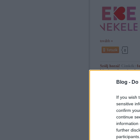
tovább »
Tetszik
0
Szólj hozzá!
Címkék:
f
köszönet
show
tisztelet
karantén
forrás
gála
pr
példamutatás
koronaví
Blog -
Do 
If you wish 
sensitive in
confirm you
Megnősült Várkony
continue se
information 
further disc
participants