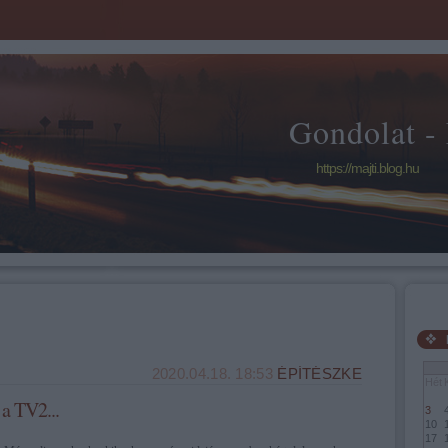
Gondolat -
https://majti.blog.hu
2020.04.18. 18:53
ÉPÍTÉSZKE
Hét
a TV2...
3
10
17