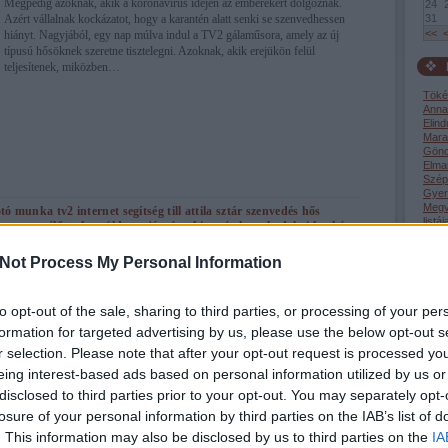
Mégpedig azoknak, akik a koronavírus idején az emberekért dolgoznak.
24
Azért vállalnak kockázatot, hogy a karantén alatt senki se szenvedhessen
31
<<
hiányt. Nagyjából, egy nap múlva indul a TV2 gálaműsora, amely az új
típusú hősöknek szeretne tisztelegni. Azoknak, akik erejükön felül
teljesítenek, miközben…
Töké
Anna
Elind
Mara
Gönc
Elma
Szép
Gyerm
Megv
otó
munka
tv2
internet
segítség
till attila
sztár
szenvedés
hős
listáj
csatorna
élő
otthon
áldozat
járvány
kitartás
kereskedelmi
kockázat
Mátó
odukció
képernyő
ördög nóra
házigazda
fellépő
teljesítés
Súly
rus
Not Process My Personal Information
Péter
Még m
to opt-out of the sale, sharing to third parties, or processing of your per
formation for targeted advertising by us, please use the below opt-out s
2019.11.11. 19:08
ÉPÍTÉSZKE
Cele
r selection. Please note that after your opt-out request is processed y
első 
i Attila...
eing interest-based ads based on personal information utilized by us or
disclosed to third parties prior to your opt-out. You may separately opt-
losure of your personal information by third parties on the IAB’s list of
Az ismert DJ-vel tovább bővült a honi nős férfiak nem kis tábora -
body
tudhattuk meg a Retro Rádió hivatalos Instagram oldaláról. Néhány héttel
. This information may also be disclosed by us to third parties on the
IA
köze