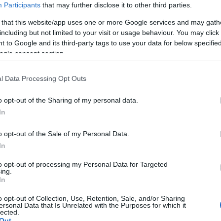
egés
ezelőtt, ugyanis, a rádiós műsorvezető feleségül vette szerelmét, akivel
Participants
that may further disclose it to other third parties.
még r
tavaly augusztusban találkoztak egy rendezvényen. Oda Attila fellépőként,
(
2022
Kinga pedig…
 that this website/app uses one or more Google services and may gath
a min
Solt
including but not limited to your visit or usage behaviour. You may click 
hogy
 to Google and its third-party tags to use your data for below specifi
soro
mesél
ogle consent section.
(
2020
a bot
band
Feri.
l Data Processing Opt Outs
edzés
otó
rádió
dj
műsorvezető
gondolat
emlék
szerelem
rendezvény
Pann
élgetés
boldogság
bejegyzés
hivatalos
oldal
pár
kaland
házasság
Ross
o opt-out of the Sharing of my personal data.
nászút
találkozás
forrás
nősülés
fellépő
frigy
várkonyi attila
ismert
16:4
ívánalom
In
tets
hall
hason
www.
o opt-out of the Sale of my Personal Data.
v=kk
In
10:5
2019.10.09. 14:02
ÉPÍTÉSZKE
egyko
to opt-out of processing my Personal Data for Targeted
ing.
In
Nem könnyű annak a dolga, aki egy nagyszabású produkcióban elsőként
o opt-out of Collection, Use, Retention, Sale, and/or Sharing
kénytelen fellépni. Pláne, igaz ez a megállapítás, véleményünk szerint, ha
ersonal Data that Is Unrelated with the Purposes for which it
nem profi színészről, énekesről van szó - márpedig a TV2 vasárnap esti
lected.
"újítása" pont ilyen szereplőknek lett kitalálva. A "Sztárban sztár leszek!" -
Out