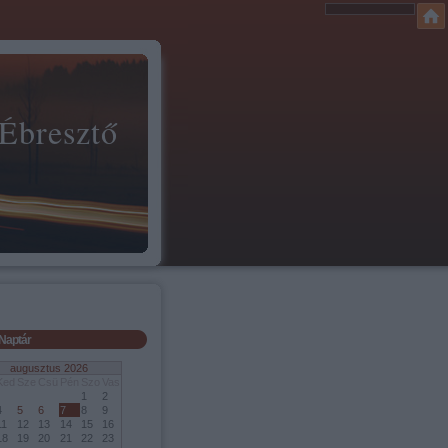
 Ébresztő
Naptár
augusztus 2026
Ked
Sze
Csü
Pén
Szo
Vas
1
2
4
5
6
7
8
9
11
12
13
14
15
16
18
19
20
21
22
23