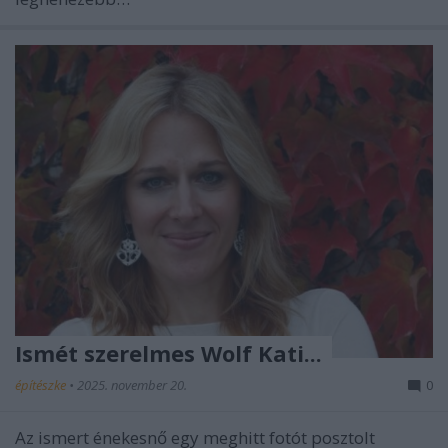
Ismét szerelmes Wolf Kati...
építészke
•
2025. november 20.
0
Az ismert énekesnő egy meghitt fotót posztolt