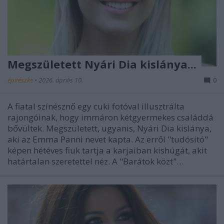
Megszületett Nyári Dia kislánya...
építészke
•
2026. április 10.
0
A fiatal színésznő egy cuki fotóval illusztrálta
rajongóinak, hogy immáron kétgyermekes családdá
bővültek. Megszületett, ugyanis, Nyári Dia kislánya,
aki az Emma Panni nevet kapta. Az erről "tudósító"
képen hétéves fiuk tartja a karjaiban kishúgát, akit
határtalan szeretettel néz. A "Barátok közt"…