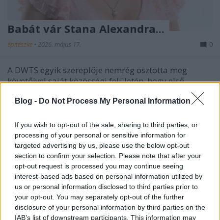
Babát vár Stana Alexandra...
építészke
•
2026. május 17.
0
A DWTS egyik szereplője nemrég osztotta meg
követőivel saját közösségi felületén, hogy első
gyermekével várandós. A videós bejelentésben a
Blog -
Do Not Process My Personal Information
párja háttal látható, miközben előkerülnek a kis
cipők, az ultrahang-felvételek, valamint a "MOM" és
"DAD" feliratú baseball sapkák. Korábbi
If you wish to opt-out of the sale, sharing to third parties, or
nyialtkozatai…
processing of your personal or sensitive information for
targeted advertising by us, please use the below opt-out
section to confirm your selection. Please note that after your
opt-out request is processed you may continue seeing
interest-based ads based on personal information utilized by
us or personal information disclosed to third parties prior to
your opt-out. You may separately opt-out of the further
disclosure of your personal information by third parties on the
IAB’s list of downstream participants. This information may