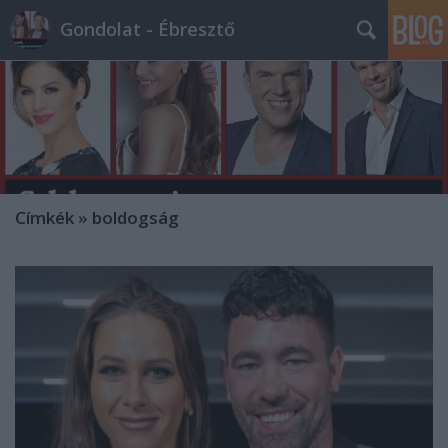
Gondolat - Ébresztő
Címkék
»
boldogság