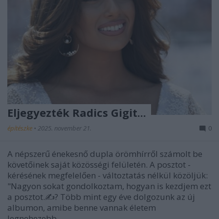
Eljegyezték Radics Gigit...
építészke
•
2025. november 21.
0
A népszerű énekesnő dupla örömhírről számolt be
követőinek saját közösségi felületén. A posztot -
kérésének megfelelően - változtatás nélkül közöljük:
"Nagyon sokat gondolkoztam, hogyan is kezdjem ezt
a posztot.✍? Több mint egy éve dolgozunk az új
albumon, amibe benne vannak életem
legnehezebb…