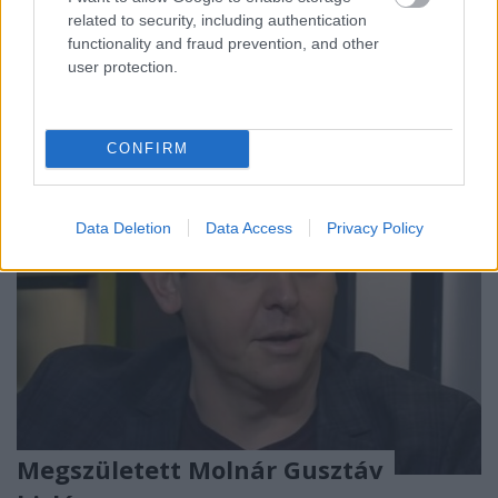
anyai örömök elé néz. A fiatal műsorvezető
related to security, including authentication
magánéletével korábban sokat foglalkozott a
functionality and fraud prevention, and other
bulvársajtó,…
user protection.
CONFIRM
Data Deletion
Data Access
Privacy Policy
Megszületett Molnár Gusztáv