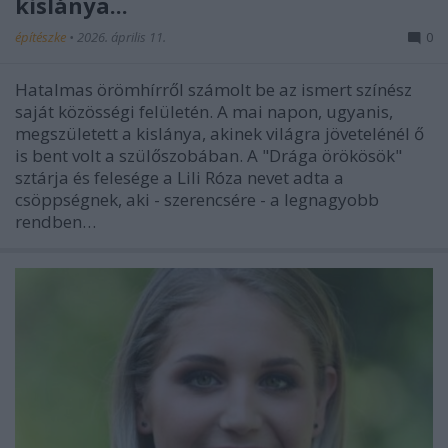
kislánya...
építészke
•
2026. április 11.
0
Hatalmas örömhírről számolt be az ismert színész
saját közösségi felületén. A mai napon, ugyanis,
megszületett a kislánya, akinek világra jövetelénél ő
is bent volt a szülőszobában. A "Drága örökösök"
sztárja és felesége a Lili Róza nevet adta a
csöppségnek, aki - szerencsére - a legnagyobb
rendben…