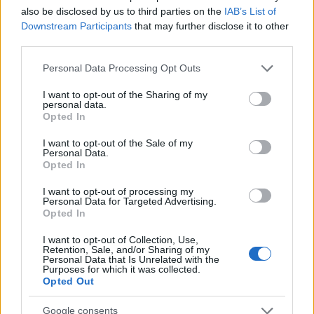
also be disclosed by us to third parties on the
IAB’s List of
Downstream Participants
that may further disclose it to other
third parties.
Please note that this website/app uses one or more Google
Personal Data Processing Opt Outs
services and may gather and store information including but
not limited to your visit or usage behaviour. You may click to
I want to opt-out of the Sharing of my
personal data.
grant or deny consent to Google and its third-party tags to
Opted In
Babát vár Palvin Barbara...
use your data for below specified purposes in below Google
consent section.
I want to opt-out of the Sale of my
építészke
•
2026. május 15.
0
Personal Data.
Opted In
A fiatal magyar modell tegnap este saját közösségi
I want to opt-out of processing my
felületén osztotta meg követőivel azt az örömhírt,
Personal Data for Targeted Advertising.
Opted In
mely szerint, első kisbabájával várandós. A Cannes-i
Filmfesztiválon először jelent férje oldalán úgy, hogy
I want to opt-out of Collection, Use,
semmi kétséget nem hagyott afelől: anyai örömök
Retention, Sale, and/or Sharing of my
Personal Data that Is Unrelated with the
elé néz. Palvin Barbara 2018-ban lett…
Purposes for which it was collected.
Opted Out
Google consents