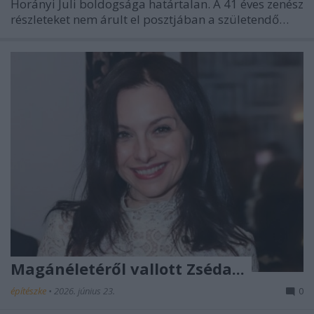
Horányi Juli boldogsága határtalan. A 41 éves zenész
részleteket nem árult el posztjában a születendő…
Magánéletéről vallott Zséda...
építészke
•
2026. június 23.
0