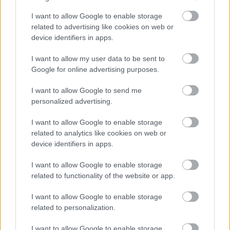
I want to allow Google to enable storage
related to advertising like cookies on web or
device identifiers in apps.
I want to allow my user data to be sent to
Google for online advertising purposes.
I want to allow Google to send me
personalized advertising.
I want to allow Google to enable storage
related to analytics like cookies on web or
Babát vár Szabó Zsófi...
device identifiers in apps.
építészke
•
2026. május 09.
0
I want to allow Google to enable storage
related to functionality of the website or app.
Miközben nemrég még sokan azt találgatták, hogy a
I want to allow Google to enable storage
címbéli színésznő marad-e a TV2 berkein belül,
related to personalization.
addig az érintett hatalmas hírrel lepte meg rajongóit
tegnap este: arról posztolt, ugyanis, hogy ismét
I want to allow Google to enable storage