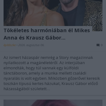
Tökéletes harmóniában él Mikes
Anna és Krausz Gábor...
építészke
•
2026. augusztus 06.
0
Az ismert házaspár nemrég a Story magazinnak
nyilatkozott a magánéletéről. Az interjúban
elmondták, hogy túl vannak egy külföldi
tánctáboron, amely a munka mellett családi
nyaralás is volt egyben. Miközben gőzerővel keresik
toszkán típusú kertes házukat, Krausz Gábor előző
házasságából született…