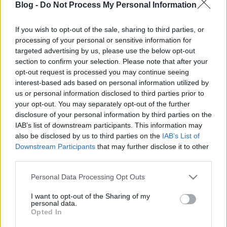
Blog -
Do Not Process My Personal Information
If you wish to opt-out of the sale, sharing to third parties, or
processing of your personal or sensitive information for
targeted advertising by us, please use the below opt-out
Egy újabb első...
section to confirm your selection. Please note that after your
opt-out request is processed you may continue seeing
építészke
•
2019. december 15.
0
interest-based ads based on personal information utilized by
us or personal information disclosed to third parties prior to
your opt-out. You may separately opt-out of the further
Ha rábukkanunk az Instagram-on egy olyan
disclosure of your personal information by third parties on the
felhasználóra, aki ismert emberként első bejegyzését
IAB’s list of downstream participants. This information may
teszi meg eme platformon, igyekszünk beszámolni
also be disclosed by us to third parties on the
IAB’s List of
róla. Nos, csapjunk közösen a levegőbe, mert jó
Downstream Participants
that may further disclose it to other
hírünk van: ismét találtunk egy "elsőt". Ezúttal Varga
third parties.
Miklós osztott meg egy Parlamentben készült képet,
…
Please note that this website/app uses one or more Google
Personal Data Processing Opt Outs
services and may gather and store information including but
not limited to your visit or usage behaviour. You may click to
I want to opt-out of the Sharing of my
Celeb hölgyek - Szulák Andrea (31.
personal data.
grant or deny consent to Google and its third-party tags to
Opted In
bejegyzés)
use your data for below specified purposes in below Google