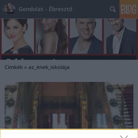
Gondolat - Ébresztő
Címkék
»
az_ének_iskolája