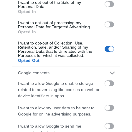
consent section.
I want to opt-out of the Sale of my
építészke
•
2013. november 20.
0
Personal Data.
Opted In
Ebben a hónapban egy sokoldalú hölgyet
I want to opt-out of processing my
választottam szokásos rovatom alanyává... Sokat
Personal Data for Targeted Advertising.
lehet róla tudni, de azt gondolom, lehetne még tőle
Opted In
kérdezni új dolgokat... Hátha, egyszer lehetőségem
I want to opt-out of Collection, Use,
lesz rá... Szulák Andrea 1964. február 8-án született
Retention, Sale, and/or Sharing of my
Budapesten... Foglalkozását…
Personal Data that Is Unrelated with the
Purposes for which it was collected.
Opted Out
ELKESERÍTŐ!!! - Ingyen vitte nyaralni
Google consents
szüleit a népszerű énekesnő...
I want to allow Google to enable storage
építészke
•
2013. július 28.
0
related to advertising like cookies on web or
device identifiers in apps.
Azt gondolom, hogy a Király-család valamelyik
tagjával már találkozott mindenki, aki fogyasztja a
I want to allow my user data to be sent to
bulvárt... Ma az egész famíliát szeretném górcső alá
Google for online advertising purposes.
vonni egy bejegyzés erejéig... Király Linda nemrég
I want to allow Google to send me
szüleivel és párjával lazított meglepetés gyanánt...