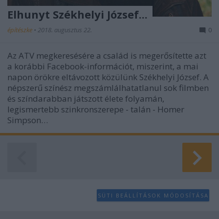
Elhunyt Székhelyi József...
építészke
•
2018. augusztus 22.
0
Az ATV megkeresésére a család is megerősítette azt
a korábbi Facebook-információt, miszerint, a mai
napon örökre eltávozott közülünk Székhelyi József. A
népszerű színész megszámlálhatatlanul sok filmben
és színdarabban játszott élete folyamán,
legismertebb szinkronszerepe - talán - Homer
Simpson…
SÜTI BEÁLLÍTÁSOK MÓDOSÍTÁSA