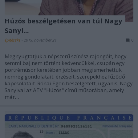
Húzós beszélgetésen van túl Nagy
Sanyi...
építészke
•
2019. november 21.
0
Megnyugtatjuk a népszerű színész rajongóit, hogy
semmi baj nem történt kedvencükkel, csupán egy
portréműsor keretében jobban megismerhettük
nemrég gondolatait, érzéseit, szerepekhez fűződő
kapcsolatait. Rónai Egon beszélgetett, ugyanis, Nagy
Sanyival az ATV "Húzós" című műsorában, amely
már…