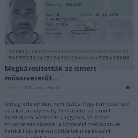
Megkárosították az ismert
műsorvezetőt...
építészke
•
2019. szeptember 17.
0
Anyagi értelemben, nem biztos, hogy forintosítható
az a kár, amely Sváby András érte az elmúlt
időszakban. Visszaéltek, ugyanis, az ismert
műsorvezető képeivel a közösségi médiában, és
Patrick Illac álnéven próbáltak meg kicsalni
gyanútlan nőktől pénzt szerte Európában -