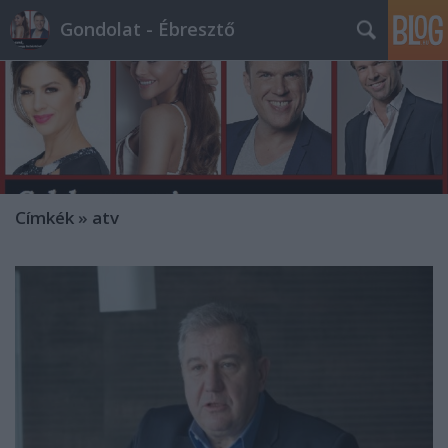
Gondolat - Ébresztő
Címkék
»
atv