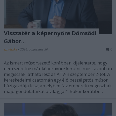
Visszatér a képernyőre Dömsödi
Gábor...
építészke
•
2024. augusztus 30.
0
Az ismert műsorvezető korábban kijelentette, hogy
nem szeretne már képernyőre kerülni, most azonban
mégiscsak látható lesz az ATV-n szeptember 2-tól. A
kereskedelmi csatornán egy élő beszélgetős műsor
házigazdája lesz, amelyben "az emberek megosztják
majd gondolataikat a világgal". Bokor korábbi…