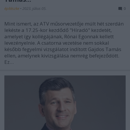
építészke
•
2023. július 05.
0
Mint ismert, az ATV műsorvezetője múlt hét szerdán
lekéste a 17.25-kor kezdődő "Híradó" kezdetét,
amelyet így kollégájának, Rónai Egonnak kellett
levezényelnie. A csatorna vezetése nem sokkal
később fegyelmi vizsgálatot indított Gajdos Tamás
ellen, amelynek kivizsgálása nemrég befejeződött.
Ez…