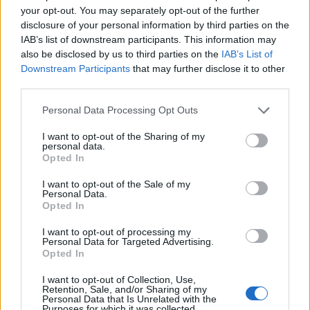
your opt-out. You may separately opt-out of the further
disclosure of your personal information by third parties on the
IAB’s list of downstream participants. This information may
also be disclosed by us to third parties on the
IAB’s List of
Downstream Participants
that may further disclose it to other
third parties.
Please note that this website/app uses one or more Google
Personal Data Processing Opt Outs
services and may gather and store information including but
not limited to your visit or usage behaviour. You may click to
I want to opt-out of the Sharing of my
personal data.
grant or deny consent to Google and its third-party tags to
Opted In
Szabadúszó lett Jakupcsek
use your data for below specified purposes in below Google
consent section.
I want to opt-out of the Sale of my
Gabriella...
Personal Data.
Opted In
építészke
•
2022. május 27.
0
I want to opt-out of processing my
Personal Data for Targeted Advertising.
Jakupcsek Gabriella és az ATV közös megegyezéssel
Opted In
szerződést bontott, így a népszerű műsorvezető nem
készít új tartalmakat ősztől a kereskedelmi
I want to opt-out of Collection, Use,
Retention, Sale, and/or Sharing of my
csatornának. Sem az emberi történetekkel foglalkozó
Personal Data that Is Unrelated with the
talkshow-ból, a "Jakupcsek Plusz"-ból, sem a
Purposes for which it was collected.