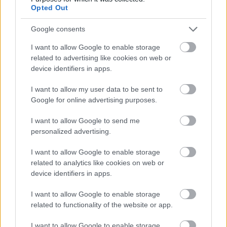
Opted Out
"Jakupcsek Night"-ból nem lesznek eddig nem látott
részek…
Google consents
I want to allow Google to enable storage
related to advertising like cookies on web or
device identifiers in apps.
I want to allow my user data to be sent to
Google for online advertising purposes.
I want to allow Google to send me
personalized advertising.
I want to allow Google to enable storage
related to analytics like cookies on web or
device identifiers in apps.
I want to allow Google to enable storage
Pőreség az ATV-n...
related to functionality of the website or app.
építészke
•
2020. február 16.
0
I want to allow Google to enable storage