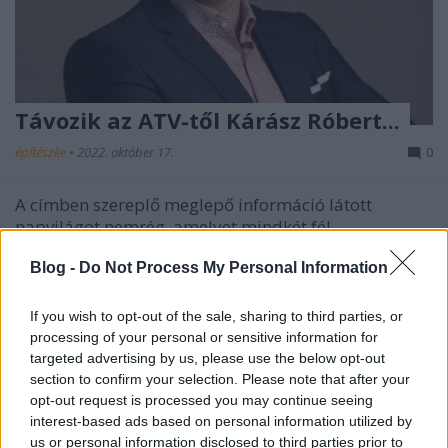
Távozik az ATV-től Kárász Róbert...
építészke
•
2022. október 17.
0
A címben szereplő meglepő információ látott
napvilágot nemrég, amelyet mindkét fél
megerősített. A kereskedelmi csatorna közleménye
Blog -
Do Not Process My Personal Information
szerint, az ismert műsorvezető náluk végzett
munkája és egyéb alapítványi tevékenysége egyre
nehezebben fértek meg egymás mellett, amelynek az
If you wish to opt-out of the sale, sharing to third parties, or
lett a következménye,…
processing of your personal or sensitive information for
targeted advertising by us, please use the below opt-out
section to confirm your selection. Please note that after your
opt-out request is processed you may continue seeing
interest-based ads based on personal information utilized by
us or personal information disclosed to third parties prior to