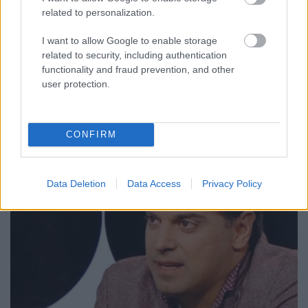
related to personalization.
"Ma este bárhova kapcsolsz, maszkos emberek
mászkálnak. Mi ilyen pérén várunk Titeket az ATV-n"
I want to allow Google to enable storage
- írta egy sztorijában nemrég megosztott, lentebb
related to security, including authentication
látható fotójára Csonka András. A népszerű színész
functionality and fraud prevention, and other
ezzel utalt arra, hogy néhány óra múlva a Kőbánya
user protection.
központú kereskedelmi televízióban kezdődik a…
CONFIRM
Data Deletion
Data Access
Privacy Policy