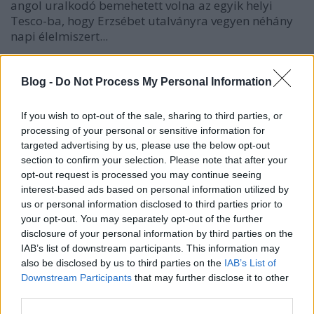
angol uralkodó bemehetett volna az egyik helyi
Tesco-ba, hogy Erzsébet utalványra vegyen néhány
napi élelmiszert...
MEGDÖBBENTŐ!!! - Ma jelent meg
Blog -
Do Not Process My Personal Information
utoljára a 'News of the World'...
If you wish to opt-out of the sale, sharing to third parties, or
építészke
•
2011. július 10.
0
processing of your personal or sensitive information for
targeted advertising by us, please use the below opt-out
Volt Angliában egy nagy múltra visszatekintő
section to confirm your selection. Please note that after your
bulvár-újság, melynek ma jelent meg a
opt-out request is processed you may continue seeing
szigetországban az utolsó száma... Több, mint 150
interest-based ads based on personal information utilized by
év után zár be a 'News of the World' szerkesztősége...
us or personal information disclosed to third parties prior to
Egy címlap-montázzsal ("Thank you &
your opt-out. You may separately opt-out of the further
Goodbye) jelent meg 5 milliós…
disclosure of your personal information by third parties on the
IAB’s list of downstream participants. This information may
also be disclosed by us to third parties on the
IAB’s List of
Mártha Imre tovább kavar...
Downstream Participants
that may further disclose it to other
építészke
•
2011. július 03.
0
third parties.