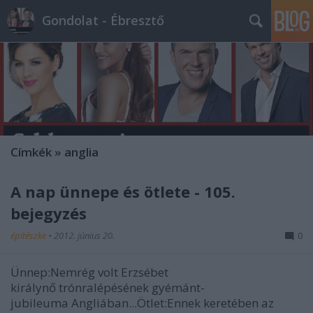
Gondolat - Ébresztő
Címkék
»
anglia
A nap ünnepe és ötlete - 105.
bejegyzés
építészke
•
2012. június 20.
0
Ünnep:Nemrég volt Erzsébet
királynő trónralépésének gyémánt-
jubileuma Angliában...Ötlet:Ennek keretében az