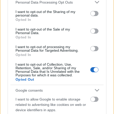
Please note that this website/app uses one or more Google
Personal Data Processing Opt Outs
Először is, szögezzük le, hogy Mártha Imre nem
services and may gather and store information including but
összekeverendő Márta Istvánnal!!! Egyrészt, mert
not limited to your visit or usage behaviour. You may click to
I want to opt-out of the Sharing of my
personal data.
utóbbi "h" nélkül írja a nevét, másrészt, mert ő
grant or deny consent to Google and its third-party tags to
Opted In
Kapolcs díszpolgára... Imre viszont a szőke celebek
use your data for below specified purposes in below Google
nagy rajongója...Nos, miután tisztáztuk a nevekben
consent section.
I want to opt-out of the Sale of my
rejlő…
Personal Data.
Opted In
DÖNTŐ!!! - A magyar játékvezető
I want to opt-out of processing my
Personal Data for Targeted Advertising.
remekül fújt a Bajnokok Ligájának
Opted In
fináléjában...
I want to opt-out of Collection, Use,
Retention, Sale, and/or Sharing of my
építészke
•
2011. május 29.
0
Personal Data that Is Unrelated with the
Purposes for which it was collected.
Opted Out
Nem véletlen a címválasztás, ugyanis arra esélyt
sem látok, hogy magyar csapatért
Google consents
szurkolhassunk egy ilyen rangos eseményen... Az
I want to allow Google to enable storage
1986-os Mezey György-féle "ételmérgezés" óta
related to advertising like cookies on web or
permanens álomkórban szenved a magyar foci, de -
device identifiers in apps.
legalább - a játékvezetők néha…