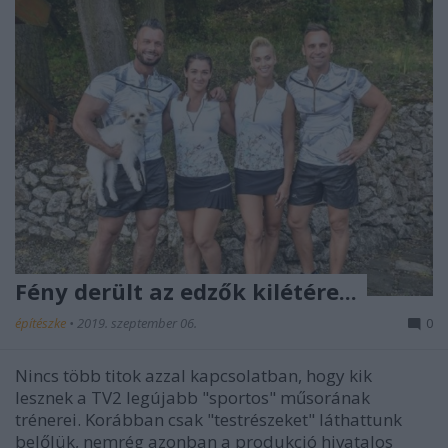
Fény derült az edzők kilétére...
építészke
•
2019. szeptember 06.
0
Nincs több titok azzal kapcsolatban, hogy kik
lesznek a TV2 legújabb "sportos" műsorának
trénerei. Korábban csak "testrészeket" láthattunk
belőlük, nemrég azonban a produkció hivatalos