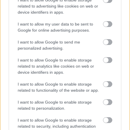
related to advertising like cookies on web or
device identifiers in apps.
I want to allow my user data to be sent to
Google for online advertising purposes.
I want to allow Google to send me
personalized advertising.
I want to allow Google to enable storage
related to analytics like cookies on web or
device identifiers in apps.
A Schobert Norbert-sztori...
I want to allow Google to enable storage
építészke
•
2020. január 28.
0
related to functionality of the website or app.
I want to allow Google to enable storage
Lehet Schobert Norbit szeretni, nem szeretni, a
related to personalization.
kijelentéseivel egyet érteni, azokat tagadni, az elmúlt
évtizedekben elért eredményeit elismerni, azoknak
I want to allow Google to enable storage
semmisnek tekinteni, stb. Nem célunk - ezzel a
related to security, including authentication
bejegyzéssel sem -, hogy állást foglaljunk abban a