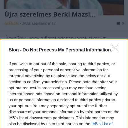
Újra szerelmes Berki Mazsi...
építészke
•
2022. szeptember 13.
0
Úgy tűnik, hogy a fiatal édesanyának sikerült
továbblépnie férje tragikus hirtelenséggel történt
Blog -
Do Not Process My Personal Information
elvesztésén, és már egy sikeres üzletember karjaiban
próbál meg vigasztalódni. Berki Mazsit többször
látták együtt egy Zoltán nevű fiatalemberrel, akivel -
If you wish to opt-out of the sale, sharing to third parties, or
úgy tűnik - elég szoros a kapcsolata.…
processing of your personal or sensitive information for
targeted advertising by us, please use the below opt-out
section to confirm your selection. Please note that after your
opt-out request is processed you may continue seeing
interest-based ads based on personal information utilized by
us or personal information disclosed to third parties prior to
your opt-out. You may separately opt-out of the further
disclosure of your personal information by third parties on the
IAB’s list of downstream participants. This information may
also be disclosed by us to third parties on the
IAB’s List of