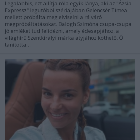
Legalábbis, ezt állítja róla egyik lánya, aki az "Ázsia
Expressz" legutóbbi szériájában Gelencsér Tímea
mellett próbálta meg elviselni a rá váró
megpróbáltatásokat. Balogh Szimóna csupa-csupa
jó emléket tud felidézni, amely édesapjához, a
világhírű Szentkirályi márka atyjához köthető. Ő
tanította…