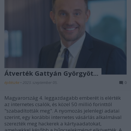
Átverték Gattyán Györgyöt...
építészke
•
2023. szeptember 05.
0
Magyarország 4. leggazdagabb emberét is elérték
az internetes csalók, és közel 50 millió forinttól
"szabadították meg". A nyomozás jelenlegi adatai
szerint, egy korábbi internetes vásárlás alkalmával
szerezték meg hackerek a kártyaadatokat,
amelyekkel később a bűncselekményt elkövették. A