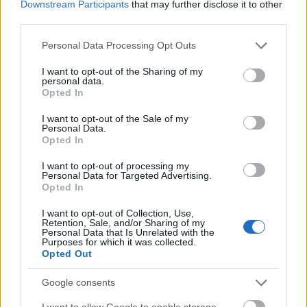
Downstream Participants
that may further disclose it to other
third parties.
Please note that this website/app uses one or more Google
Personal Data Processing Opt Outs
services and may gather and store information including but
not limited to your visit or usage behaviour. You may click to
I want to opt-out of the Sharing of my
personal data.
grant or deny consent to Google and its third-party tags to
Opted In
Bárkiből valaki...
use your data for below specified purposes in below Google
consent section.
I want to opt-out of the Sale of my
építészke
•
2020. február 05.
0
Personal Data.
Opted In
A fenti "beszédes" címmel indul új podcast
I want to opt-out of processing my
hamarosan a 24.hu-n. Úgy tűnik, hogy
Personal Data for Targeted Advertising.
Opted In
végérvényesen visszatért a rádiós jellegű
beszélgetések ideje, csak éppen ezek a diskurzusok
I want to opt-out of Collection, Use,
már nem ott, hanem az internet megfelelő
Retention, Sale, and/or Sharing of my
Personal Data that Is Unrelated with the
csatornáin hallhatóak. Tegnapelőtt este arról írtunk,
Purposes for which it was collected.
hogy Krizsó Szilvia hamarosan…
Opted Out
Google consents
I want to allow Google to enable storage