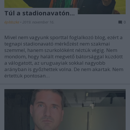
Túl a stadionavatón...
építészke
•
2019. november 16.
0
Mivel nem vagyunk sporttal foglalkozó blog, ezért a
tegnapi stadionavató mérkőzést nem szakmai
szemmel, hanem szurkolóként néztük végig. Nem
mondom, hogy halált megvető bátorsággal küzdött
a válogatott, az uruguayiak sokkal nagyobb
arányban is győzhettek volna. De nem akartak. Nem
értettük pontosan…