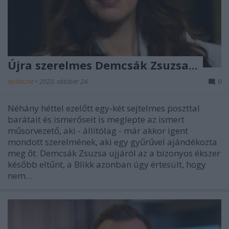
Újra szerelmes Demcsák Zsuzsa...
építészke
•
2023. október 24.
0
Néhány héttel ezelőtt egy-két sejtelmes poszttal
barátait és ismerőseit is meglepte az ismert
műsorvezető, aki - állítólag - már akkor igent
mondott szerelmének, aki egy gyűrűvel ajándékozta
meg őt. Demcsák Zsuzsa ujjáról az a bizonyos ékszer
később eltűnt, a Blikk azonban úgy értesült, hogy
nem…