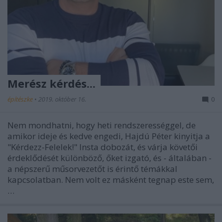
Merész kérdés...
építészke
•
2019. október 16.
0
Nem mondhatni, hogy heti rendszerességgel, de
amikor ideje és kedve engedi, Hajdú Péter kinyitja a
"Kérdezz-Felelek!" Insta dobozát, és várja követői
érdeklődését különböző, őket izgató, és - általában -
a népszerű műsorvezetőt is érintő témákkal
kapcsolatban. Nem volt ez másként tegnap este sem,
…