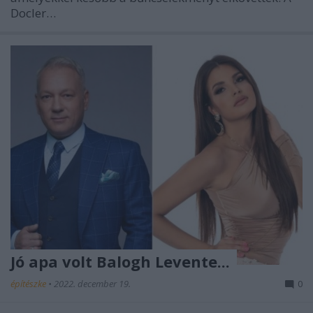
Docler…
Jó apa volt Balogh Levente...
építészke
•
2022. december 19.
0