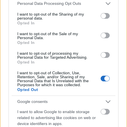
Please note that this website/app uses one or more Google
Personal Data Processing Opt Outs
services and may gather and store information including but
not limited to your visit or usage behaviour. You may click to
I want to opt-out of the Sharing of my
personal data.
grant or deny consent to Google and its third-party tags to
Opted In
use your data for below specified purposes in below Google
consent section.
I want to opt-out of the Sale of my
Personal Data.
Opted In
I want to opt-out of processing my
Súlyos betegséggel küzd Kovács
Personal Data for Targeted Advertising.
Opted In
Ákos...
I want to opt-out of Collection, Use,
építészke
•
2026. július 01.
0
Retention, Sale, and/or Sharing of my
Personal Data that Is Unrelated with the
Purposes for which it was collected.
A népszerű énekes szomorú hír közölt követőivel
Opted Out
saját közösségi felületén. Ahogy Kovács Ákos a
Google consents
bejegyzésben megfogalmazta, egy tavaszi
rutinvizsgálat során rosszindulatú pajzsmirigy
I want to allow Google to enable storage
daganatot diagnosztizáltak nála az orvosok,
related to advertising like cookies on web or
amelynek műtéti eltávolítása - első hallásra - nagyon
device identifiers in apps.