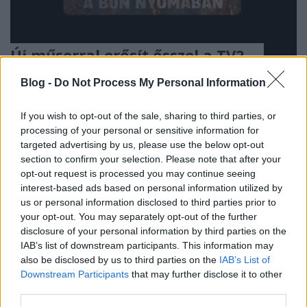
Új műsorral erősít ősszel a TV2...
építészke
•
2026. július 01.
0
Blog -
Do Not Process My Personal Information
Fischer Gábor nemrég saját közösségi felületén
If you wish to opt-out of the sale, sharing to third parties, or
osztotta meg követőivel, hogy új reality forgatása
processing of your personal or sensitive information for
kezdődik hamarosan, amely ősszel kerül majd a TV2
targeted advertising by us, please use the below opt-out
képernyőjére. Műfaját tekintve, true crime-ról
section to confirm your selection. Please note that after your
beszélünk, amely formátum valós bűnügyeket
opt-out request is processed you may continue seeing
dolgoz fel dokumentarista stílusban. Erre a műsorra
interest-based ads based on personal information utilized by
tavaly…
us or personal information disclosed to third parties prior to
your opt-out. You may separately opt-out of the further
disclosure of your personal information by third parties on the
IAB’s list of downstream participants. This information may
also be disclosed by us to third parties on the
IAB’s List of
Downstream Participants
that may further disclose it to other
third parties.