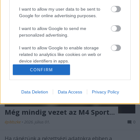
rémisztőnek tűnt…
I want to allow my user data to be sent to
Google for online advertising purposes.
I want to allow Google to send me
personalized advertising.
I want to allow Google to enable storage
related to analytics like cookies on web or
device identifiers in apps.
CONFIRM
I want to allow Google to enable storage
related to functionality of the website or app.
Data Deletion
Data Access
Privacy Policy
I want to allow Google to enable storage
related to personalization.
Még mindig vezet az M4 Sport...
I want to allow Google to enable storage
related to security, including authentication
építészke
•
2026. július 01.
0
functionality and fraud prevention, and other
user protection.
Ha ránézünk a nézettségi adatokra ebben a