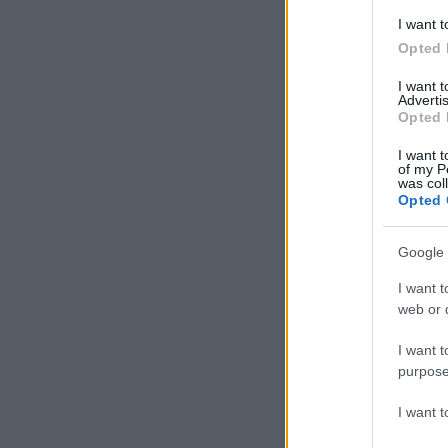
Tetszik
0
I want t
Opted 
Szólj hozzá!
Címkék:
b
balázsék
celebcunami
b
I want 
Advertis
Opted 
Ajánlott bejegyzések:
I want t
of my P
was col
Opted 
Google 
I want t
Balázsék a
Balatonon...
web or d
I want t
purpose
I want 