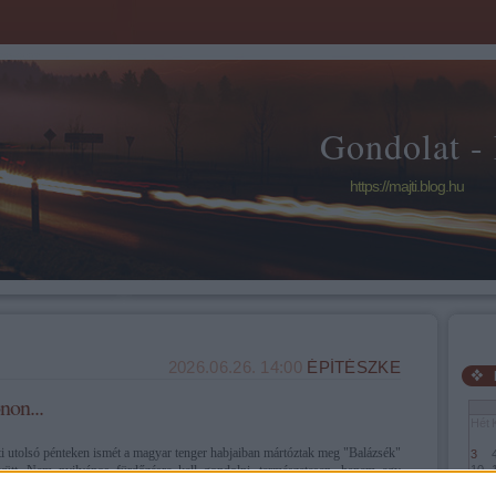
Gondolat -
https://majti.blog.hu
2026.06.26. 14:00
ÉPÍTÉSZKE
non...
Hét
i utolsó pénteken ismét a magyar tenger habjaiban mártóztak meg "Balázsék"
3
yütt. Nem nyilvános fürdőzésre kell gondolni, természetesen, hanem egy
10
17
elynek során átszelték a Balatont. Sebestyén Balázs és csapata ezúttal is