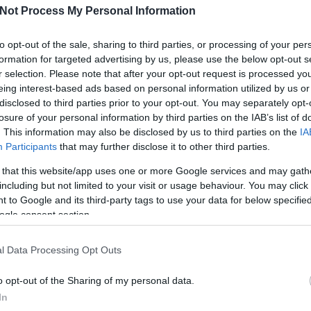
24
átékot, nyereményt vitt magával, miközben Metzker Viktória, a BSW és Nagy
Not Process My Personal Information
31
. Ezúttal Gévai Juli egészítette ki a férfiak csapatát, akik hozták a kötelező
<<
ejjel kenegették egymást a vállalkozó szellemű hallgatók, vagy méretes
 a nagy nyeremény okán, arra is volt idő, hogy egy kicsit megidézzék a múltat:
to opt-out of the sale, sharing to third parties, or processing of your per
C Ducky-val a hamarosan újra összeálló Emergency House-ról. Akinek van
formation for targeted advertising by us, please use the below opt-out s
sza az adást bármelyik erre alkalmas internetes platformon, megéri.
Töké
r selection. Please note that after your opt-out request is processed y
Anna
Elind
eing interest-based ads based on personal information utilized by us or
Mara
disclosed to third parties prior to your opt-out. You may separately opt-
Gönc
Elma
losure of your personal information by third parties on the IAB’s list of
Szép
. This information may also be disclosed by us to third parties on the
IA
Gyerm
Megv
Participants
that may further disclose it to other third parties.
listáj
Mátó
 that this website/app uses one or more Google services and may gath
Súly
Péter
including but not limited to your visit or usage behaviour. You may click 
Még m
 to Google and its third-party tags to use your data for below specifi
ogle consent section.
Cele
l Data Processing Opt Outs
első 
o opt-out of the Sharing of my personal data.
body
In
köze