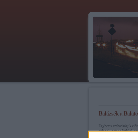
Balázsék a Balato
Egyhetes szabadságuk előtt
sok-sok rajongójukkal eg
"romantikus" hajóútra, am