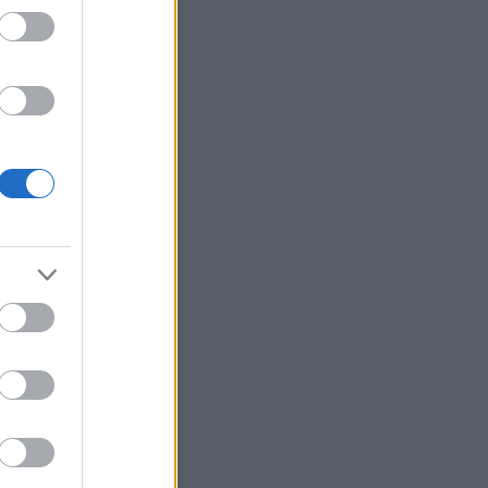
z média ezekről beszél; ami
osszabb: a trash cele...
.01.28. 08:18
)
Így kezdődött
dent elsöprő szerelem...
i Roland:
Tudni kell rólam
 nem vagyok oda a
zatokért, de egyik haverom
te hogy ő nézi a Mintaa...
.06.16. 15:29
)
Nem ért véget
rányok sora...
igyerek:
Le van lakva ez a
(
2020.02.13. 19:21
)
Kemény
en van túl Rákóczi Feri...
ika Pityiné Tőzsér:
zak a kérdések!
(
2019.04.14.
5
)
Eljegyezték Tóth Gabit...
ab:
Pfff... Ha Stella McCartney
aná, hogy hozzá
lítjátok...
youtube.com/watch?
qXQ92z...
(
2019.03.29.
3
)
ŐRÜLET!!! - Szerelmes az
ri zsűritag...