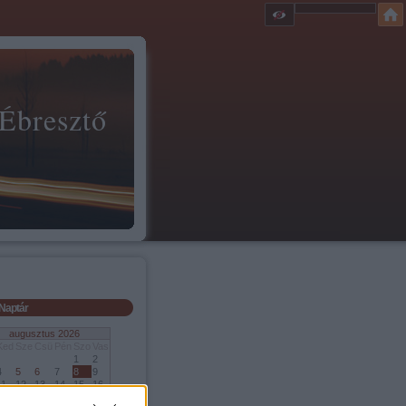
 Ébresztő
Naptár
augusztus 2026
Ked
Sze
Csü
Pén
Szo
Vas
1
2
4
5
6
7
8
9
11
12
13
14
15
16
18
19
20
21
22
23