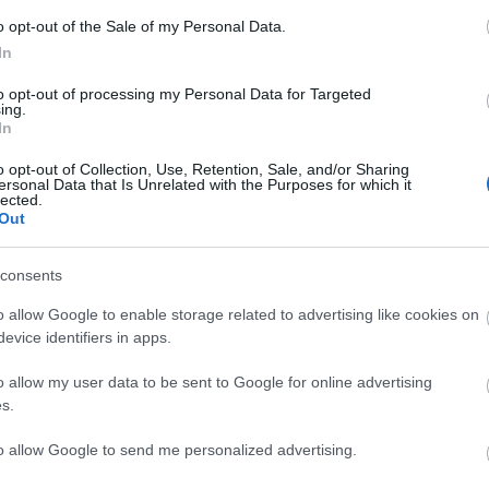
egés
még r
o opt-out of the Sale of my Personal Data.
(
2022
a min
In
Solt
alaton
bejegyzés
gondolatébresztő
hajó
kitelepülés
repost
rádió 1
hogy
ulvárriadó
to opt-out of processing my Personal Data for Targeted
soro
ing.
mesél
(
2020
In
a bot
band
o opt-out of Collection, Use, Retention, Sale, and/or Sharing
Feri.
ersonal Data that Is Unrelated with the Purposes for which it
edzés
lected.
Pann
Ross
Out
16:4
tets
hall
consents
hason
www.
v=kk
o allow Google to enable storage related to advertising like cookies on
Elindult az
Hamarosan útra
10:5
országjárás...
kelnek
evice identifiers in apps.
egyko
"Balázsék"...
o allow my user data to be sent to Google for online advertising
s.
to allow Google to send me personalized advertising.