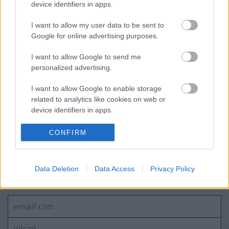
Babát vár Szabó Zsófi...
device identifiers in apps.
I want to allow my user data to be sent to
Google for online advertising purposes.
Parkolópályára került Szabó Zsófi...
I want to allow Google to send me
personalized advertising.
I want to allow Google to enable storage
related to analytics like cookies on web or
Lekerül a képernyőről a "Mokka" új
device identifiers in apps.
műsorvezetője...
I want to allow Google to enable storage
CONFIRM
related to functionality of the website or app.
I want to allow Google to enable storage
Szólj hozzá!
Data Deletion
Data Access
Privacy Policy
related to personalization.
A hozzászóláshoz be kell lépned!
I want to allow Google to enable storage
related to security, including authentication
functionality and fraud prevention, and other
user protection.