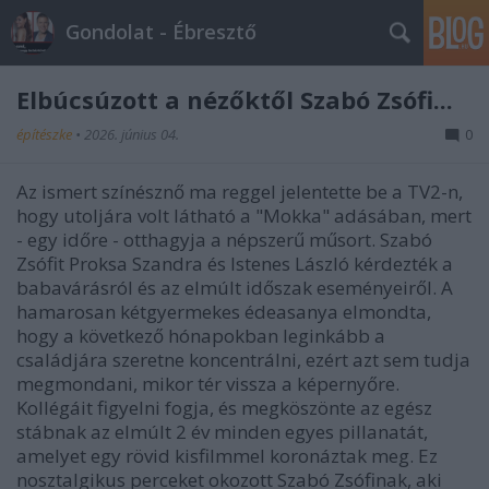
Gondolat - Ébresztő
Elbúcsúzott a nézőktől Szabó Zsófi...
építészke
•
2026. június 04.
0
Az ismert színésznő ma reggel jelentette be a TV2-n,
hogy utoljára volt látható a "Mokka" adásában, mert
- egy időre - otthagyja a népszerű műsort. Szabó
Zsófit Proksa Szandra és Istenes László kérdezték a
babavárásról és az elmúlt időszak eseményeiről. A
hamarosan kétgyermekes édeasanya elmondta,
hogy a következő hónapokban leginkább a
családjára szeretne koncentrálni, ezért azt sem tudja
megmondani, mikor tér vissza a képernyőre.
Kollégáit figyelni fogja, és megköszönte az egész
stábnak az elmúlt 2 év minden egyes pillanatát,
amelyet egy rövid kisfilmmel koronáztak meg. Ez
nosztalgikus perceket okozott Szabó Zsófinak, aki