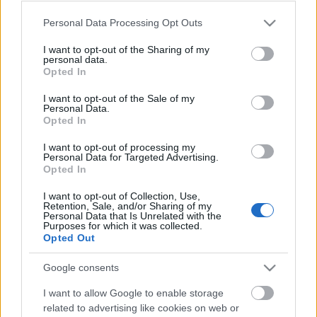
Please note that this website/app uses one or more Google
Personal Data Processing Opt Outs
Címkék:
tv2
búcsú
bejegyzés
mokka
gondolatébresztő
services and may gather and store information including but
babavárás
repost
szabó zsófi
celebcunami
bulvárriadó
not limited to your visit or usage behaviour. You may click to
I want to opt-out of the Sharing of my
personal data.
grant or deny consent to Google and its third-party tags to
Opted In
use your data for below specified purposes in below Google
consent section.
I want to opt-out of the Sale of my
Personal Data.
Ajánlott bejegyzések:
Opted In
I want to opt-out of processing my
Personal Data for Targeted Advertising.
Szabó Zsófi marad a TV2-nél...
Opted In
I want to opt-out of Collection, Use,
Retention, Sale, and/or Sharing of my
Personal Data that Is Unrelated with the
Purposes for which it was collected.
Opted Out
Megszólalt Szabó Zsófi férje...
Google consents
I want to allow Google to enable storage
related to advertising like cookies on web or