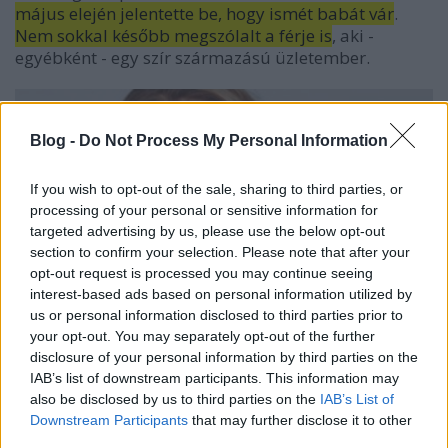
május elején jelentette be, hogy ismét babát vár
.
Nem sokkal később megszólalt a férje is
, aki -
egyébként - egy szír származású üzletember.
Blog -
Do Not Process My Personal Information
If you wish to opt-out of the sale, sharing to third parties, or
processing of your personal or sensitive information for
targeted advertising by us, please use the below opt-out
section to confirm your selection. Please note that after your
opt-out request is processed you may continue seeing
interest-based ads based on personal information utilized by
us or personal information disclosed to third parties prior to
your opt-out. You may separately opt-out of the further
disclosure of your personal information by third parties on the
IAB’s list of downstream participants. This information may
also be disclosed by us to third parties on the
IAB’s List of
Elköszönt a nézőktől Szabó Zsófi... (Fotó: Internet)
Downstream Participants
that may further disclose it to other
third parties.