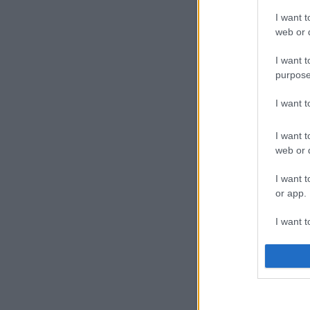
I want t
web or d
Szólj hozzá!
Címkék:
t
repost
celebcunami
bul
I want t
purpose
I want 
Reagált a sorozat 
I want t
web or d
I want t
or app.
I want t
tovább »
I want t
Tetszik
0
authenti
Szólj hozzá!
Címkék:
rt
pajkaszeg
celebcunami