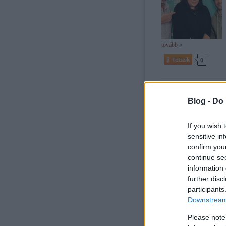
tovább »
Tetszik
0
Szólj hozzá!
Címkék:
t
országjárás
balázsék
ce
Blog -
Do 
If you wish 
sensitive in
confirm you
Csapás csapás hát
continue se
information 
further disc
participants
Downstream 
Please note