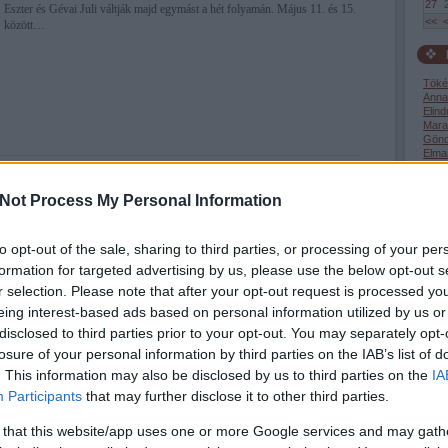
27
Eszter és Gévai Juli váltják majd egymást a hét folyamán. Május 11. és 15.
<<
között…
Töké
Anna
Elind
Mara
Gönc
Elma
Szép
avasz
bejegyzés
gondolatébresztő
kitelepülés
repost
rádió 1
Gyerm
lebcunami
bulvárriadó
Megv
Not Process My Personal Information
listáj
Mátó
Súly
to opt-out of the sale, sharing to third parties, or processing of your per
Péter
Még m
formation for targeted advertising by us, please use the below opt-out s
2026.04.29. 19:00
ÉPÍTÉSZKE
r selection. Please note that after your opt-out request is processed y
án...
eing interest-based ads based on personal information utilized by us or
disclosed to third parties prior to your opt-out. You may separately opt-
Cele
Akik követték Horváth Éva elmúlt évének történéseit, ők tudhatják, hogy az
első 
losure of your personal information by third parties on the IAB’s list of
egykori modell hónapokat töltött kórházban egy motorbaleset
. This information may also be disclosed by us to third parties on the
IA
következtében, amely 2024-ben Bali szigetén történt vele. A folyamatos
Participants
that may further disclose it to other third parties.
komplikációk megnehezítették a felépülését, állapota azonban mostanra
body
sokat javult. Ezért is…
köze
 that this website/app uses one or more Google services and may gath
egés