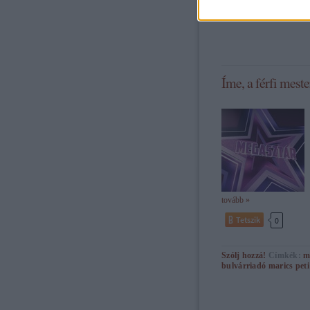
Íme, a férfi mester
tovább »
Tetszik
0
Szólj hozzá!
Címkék:
m
bulvárriadó
marics peti