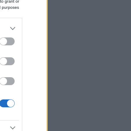
to grant or
osszabb: a trash cele...
.01.28. 08:18
)
Így kezdődött
ed purposes
dent elsöprő szerelem...
i Roland:
Tudni kell rólam
 nem vagyok oda a
zatokért, de egyik haverom
te hogy ő nézi a Mintaa...
.06.16. 15:29
)
Nem ért véget
rányok sora...
igyerek:
Le van lakva ez a
(
2020.02.13. 19:21
)
Kemény
en van túl Rákóczi Feri...
ika Pityiné Tőzsér:
zak a kérdések!
(
2019.04.14.
5
)
Eljegyezték Tóth Gabit...
ab:
Pfff... Ha Stella McCartney
aná, hogy hozzá
lítjátok...
youtube.com/watch?
qXQ92z...
(
2019.03.29.
3
)
ŐRÜLET!!! - Szerelmes az
ri zsűritag...