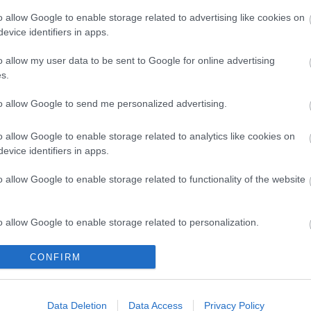
o allow Google to enable storage related to advertising like cookies on
evice identifiers in apps.
v2
rtl
nézettség
bejegyzés
kereskedelem
gondolatébresztő
televízió
várriadó
o allow my user data to be sent to Google for online advertising
s.
2026.04.27. 09:00
ÉPÍTÉSZKE
to allow Google to send me personalized advertising.
rendezője a vádakra...
o allow Google to enable storage related to analytics like cookies on
evice identifiers in apps.
Néhány nappal ezelőtt Hernádi Ádám, Esztergom polgármestere osztotta
meg saját közösségi felületén azt a hírt, amely szerint, a pilisszentléleki
lakosoknak elegük lett abból, hogy "A mik is falunk" című szériát a faluban
o allow Google to enable storage related to functionality of the website
forgatják már 10 éve. Mivel azóta sok hitelt nem érdemlő információ
látott…
o allow Google to enable storage related to personalization.
o allow Google to enable storage related to security, including
CONFIRM
cation functionality and fraud prevention, and other user protection.
l
vita
bejegyzés
gondolatébresztő
repost
a
a mi kis falunk
Data Deletion
Data Access
Privacy Policy
bulvárriadó