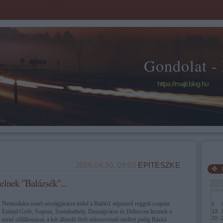
Gondolat -
https://majti.blog.hu
2026.04.30. 09:00
ÉPÍTÉSZKE
lnek "Balázsék"...
Hét
Nemsokára ismét országjárásra indul a Rádió1 népszerű reggeli csapata.
6
Ezúttal Győr, Sopron, Szombathely, Dunaújváros és Debrecen lesznek a
13
20
turné célállomásai, a két állandó férfi műsorvezető mellett pedig Ráskó