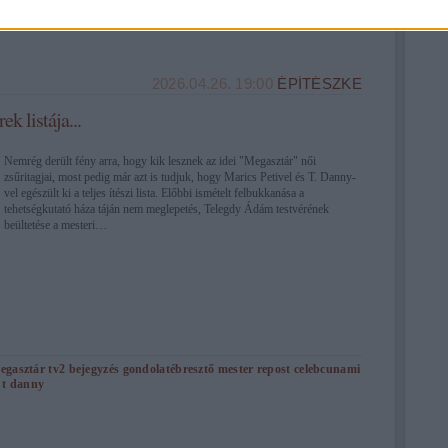
2026.04.26. 19:00
ÉPÍTÉSZKE
ek listája...
Nemrég derült fény arra, hogy kik lesznek az idei "Megasztár" női
zsűritagjai, most pedig már azt is tudjuk, hogy Marics Petivel és T. Danny-
vel egészült ki a teljes ítészi lista. Előbbi ismételt felbukkanása a
tehetségkutató háza táján nem meglepetés, Telegdy Ádám testvérének
beültetése a mesteri…
egasztár
tv2
bejegyzés
gondolatébresztő
mester
repost
celebcunami
t danny