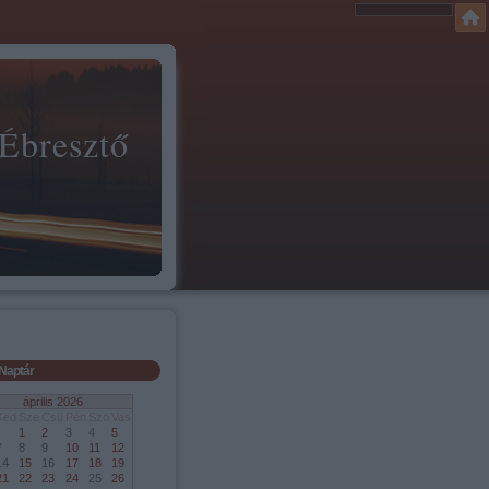
 Ébresztő
Naptár
április 2026
Ked
Sze
Csü
Pén
Szo
Vas
1
2
3
4
5
7
8
9
10
11
12
14
15
16
17
18
19
21
22
23
24
25
26