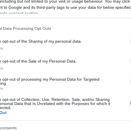
including but not limited to your visit or usage behaviour. You may click 
még r
(
2022
 to Google and its third-party tags to use your data for below specifi
a min
ogle consent section.
Solt
hogy
soro
mesél
l Data Processing Opt Outs
(
2020
aleset
bejegyzés
gondolatébresztő
számla
csapás
tankolás
repost
a bot
i
bulvárriadó
band
o opt-out of the Sharing of my personal data.
Feri.
edzés
In
Pann
Ross
16:4
2026.04.29. 09:00
ÉPÍTÉSZKE
o opt-out of the Sale of my Personal Data.
tets
hall
In
a Demjén-film...
hason
www.
to opt-out of processing my Personal Data for Targeted
v=kk
ing.
10:5
A múlt hét legnézettebb műsora a "Hogyan tudnék élni nélküled?" című
egyko
In
mozifilm lett ismét, igaz, annyian nem ültek le a TV2 képernyői elé, mint
január 1-jén. Hétköznap esténként az "Exatlon Hungary" - továbbra is -
nyerte a savját annak ellenére, hogy "A legjobb ajánlat" erősödni tudott a…
o opt-out of Collection, Use, Retention, Sale, and/or Sharing
ersonal Data that Is Unrelated with the Purposes for which it
lected.
Out
consents