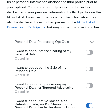
us or personal information disclosed to third parties prior to
your opt-out. You may separately opt-out of the further
disclosure of your personal information by third parties on the
IAB’s list of downstream participants. This information may
also be disclosed by us to third parties on the
IAB’s List of
Downstream Participants
that may further disclose it to other
third parties.
Please note that this website/app uses one or more Google
Personal Data Processing Opt Outs
services and may gather and store information including but
not limited to your visit or usage behaviour. You may click to
I want to opt-out of the Sharing of my
personal data.
grant or deny consent to Google and its third-party tags to
Opted In
use your data for below specified purposes in below Google
consent section.
I want to opt-out of the Sale of my
Súlyosan megsérült Horváth Tamás felesége a
Personal Data.
Opted In
Maldív-szigeteken... (Fotó: Internet)
I want to opt-out of processing my
Personal Data for Targeted Advertising.
Opted In
I want to opt-out of Collection, Use,
Címkék:
baleset
sérülés
bejegyzés
gondolatébresztő
maldív
Retention, Sale, and/or Sharing of my
szigetek
repost
horváth tamás
celebcunami
bulvárriadó
Personal Data that Is Unrelated with the