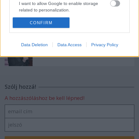
I want to allow Google to enable storage
related to personalization.
Jobban van Demjén Ferenc...
I want to allow Google to enable storage
CONFIRM
related to security, including authentication
functionality and fraud prevention, and other
user protection.
Data Deletion
Data Access
Privacy Policy
Súlyosan megsérült Demjén Ferenc...
Szólj hozzá!
A hozzászóláshoz be kell lépned!