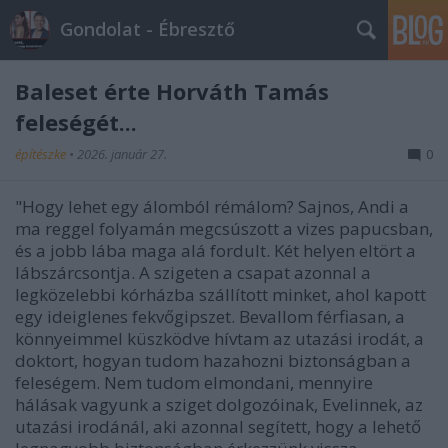
Gondolat - Ébresztő
Baleset érte Horváth Tamás
feleségét...
építészke
•
2026. január 27.
0
"Hogy lehet egy álomból rémálom? Sajnos, Andi a
ma reggel folyamán megcsúszott a vizes papucsban,
és a jobb lába maga alá fordult. Két helyen eltört a
lábszárcsontja. A szigeten a csapat azonnal a
legközelebbi kórházba szállított minket, ahol kapott
egy ideiglenes fekvőgipszet. Bevallom férfiasan, a
könnyeimmel küszködve hívtam az utazási irodát, a
doktort, hogyan tudom hazahozni biztonságban a
feleségem. Nem tudom elmondani, mennyire
hálásak vagyunk a sziget dolgozóinak, Evelinnek, az
utazási irodánál, aki azonnal segített, hogy a lehető