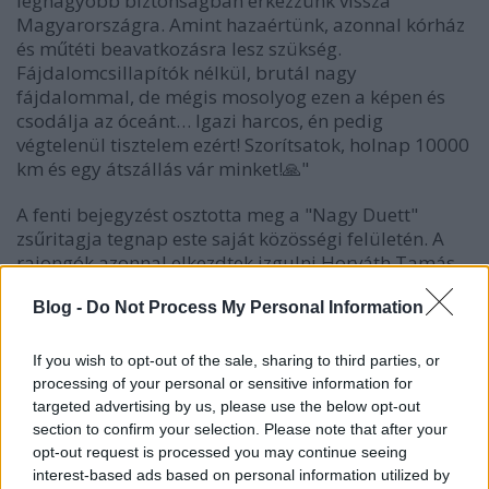
legnagyobb biztonságban érkezzünk vissza
Magyarországra. Amint hazaértünk, azonnal kórház
és műtéti beavatkozásra lesz szükség.
Fájdalomcsillapítók nélkül, brutál nagy
fájdalommal, de mégis mosolyog ezen a képen és
csodálja az óceánt… Igazi harcos, én pedig
végtelenül tisztelem ezért! Szorítsatok, holnap 10000
km és egy átszállás vár minket!🙏"
A fenti bejegyzést osztotta meg a "Nagy Duett"
zsűritagja tegnap este saját közösségi felületén. A
rajongók azonnal elkezdtek izgulni Horváth Tamás
párjáért, aki előtt még hosszú felépülési idő áll majd
Blog -
Do Not Process My Personal Information
a műtét után. Mint ismert, a házaspár gyakran tölti
idejét a Maldív-szigeteken, úgy is fogalmazhatnánk,
hogy hazajárnak oda. Nem csupán ott szokták
If you wish to opt-out of the sale, sharing to third parties, or
tölteni a téli hónapokat, hanem két alkalommal ott is
processing of your personal or sensitive information for
adták össze őket. Péterfi Andreának mi is mielőbbi
targeted advertising by us, please use the below opt-out
gyógyulást kívánunk.
section to confirm your selection. Please note that after your
opt-out request is processed you may continue seeing
interest-based ads based on personal information utilized by