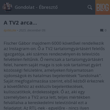
Gondolat - Ébresztő
A TV2 arca...
építészke
•
2025. december 09.
0
Fischer Gábor majdnem 6000 követővel rendelkezik
az Instagram-on. Ő a TV2 tartalomgyártásért felelős
igazgatója, aki számos rendezvényen és televíziós
felvételen feltűnik. Ő nemcsak a tartalomgyártásért
felel, hanem saját maga is sok-sok tartalmat gyárt
közösségi felületére, amelyeken folyamatosan
újdonságok és hatalmas bejelentések "landolnak".
Saját megfogalmazása szerint, első kézből érkeznek
a követőkhöz az exkluzív bejelentkezések,
kulisszatitkok, érdekességek. Ő az, aki egy
személyben a TV2 arca lett, teljes mértékben
felvállalva a kereskedelmi televíziónál ezt a
feladatot. Az RTL-nek - egyelőre - nincs ilyen