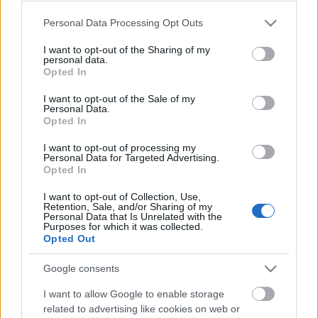
Please note that this website/app uses one or more Google
Personal Data Processing Opt Outs
Címkék:
tartalom
tv2
bejegyzés
igazgató
gondolatébresztő
services and may gather and store information including but
repost
instagram
celebcunami
bulvárriadó
fischer gábor
not limited to your visit or usage behaviour. You may click to
I want to opt-out of the Sharing of my
personal data.
grant or deny consent to Google and its third-party tags to
Opted In
use your data for below specified purposes in below Google
consent section.
I want to opt-out of the Sale of my
Personal Data.
Ajánlott bejegyzések:
Opted In
I want to opt-out of processing my
Personal Data for Targeted Advertising.
Marad a TV2-nél Marsi Anikó és Gönczi
Opted In
Gábor...
I want to opt-out of Collection, Use,
Retention, Sale, and/or Sharing of my
Personal Data that Is Unrelated with the
Purposes for which it was collected.
Opted Out
Szépen búcsúzott a "Tények"...
Google consents
I want to allow Google to enable storage
related to advertising like cookies on web or