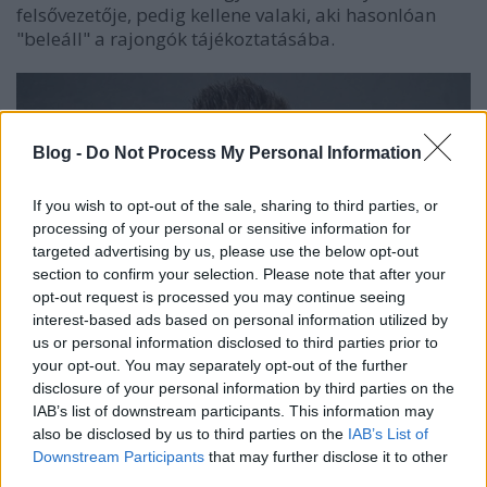
felsővezetője, pedig kellene valaki, aki hasonlóan
"beleáll" a rajongók tájékoztatásába.
Blog -
Do Not Process My Personal Information
If you wish to opt-out of the sale, sharing to third parties, or
processing of your personal or sensitive information for
targeted advertising by us, please use the below opt-out
section to confirm your selection. Please note that after your
opt-out request is processed you may continue seeing
interest-based ads based on personal information utilized by
us or personal information disclosed to third parties prior to
your opt-out. You may separately opt-out of the further
disclosure of your personal information by third parties on the
IAB’s list of downstream participants. This information may
Fischer Gábor a TV2 vezető arca... (Fotó: Internet)
also be disclosed by us to third parties on the
IAB’s List of
Downstream Participants
that may further disclose it to other
third parties.