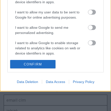
Mától megújulnak a TV2 műsorai...
device identifiers in apps.
I want to allow my user data to be sent to
Google for online advertising purposes.
Még mindig a foci...
I want to allow Google to send me
personalized advertising.
I want to allow Google to enable storage
related to analytics like cookies on web or
Új műsorral erősít ősszel a TV2...
device identifiers in apps.
I want to allow Google to enable storage
CONFIRM
related to functionality of the website or app.
I want to allow Google to enable storage
Szólj hozzá!
Data Deletion
Data Access
Privacy Policy
related to personalization.
A hozzászóláshoz be kell lépned!
I want to allow Google to enable storage
related to security, including authentication
functionality and fraud prevention, and other
user protection.