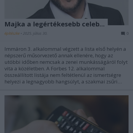
Majka a legértékesebb celeb...
építészke
•
2025. július 30.
0
Immáron 3. alkalommal végzett a lista első helyén a
népszerű műsorvezető annak ellenére, hogy az
utóbbi időben nemcsak a zenei munkásságáról folyt
vita a közéletben. A Forbes 12. alkalommal
összeállított listája nem feltétlenül az ismertségre
helyezi a legnagyobb hangsúlyt, a szakmai zsűri…