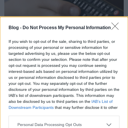
Blog -
Do Not Process My Personal Information
If you wish to opt-out of the sale, sharing to third parties, or
processing of your personal or sensitive information for
A Forma-1 lett a nyertes...
targeted advertising by us, please use the below opt-out
section to confirm your selection. Please note that after your
építészke
•
2025. július 30.
0
opt-out request is processed you may continue seeing
interest-based ads based on personal information utilized by
Legalábbis, a 18-59-es célcsoportban. Ami pedig a
us or personal information disclosed to third parties prior to
kereskedelmi televíziók csatáját illeti, ott a TV2 nyert
your opt-out. You may separately opt-out of the further
az RTL-lel szemben annak ellenére is, hogy mindkét
disclosure of your personal information by third parties on the
csatorna ismétlésekkel operált az elmúlt hét nagy
IAB’s list of downstream participants. This information may
részében. Hétköznap esténként nemcsak a
also be disclosed by us to third parties on the
IAB’s List of
"Szerencsekerék"-ből, hanem a "The Floor"-ból is
Downstream Participants
that may further disclose it to other
már…
third parties.
Please note that this website/app uses one or more Google
Personal Data Processing Opt Outs