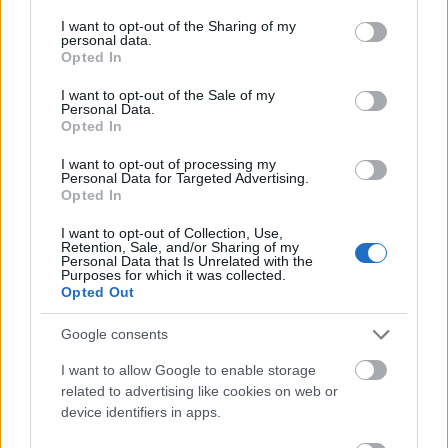
services and may gather and store information including but
not limited to your visit or usage behaviour. You may click to
I want to opt-out of the Sharing of my
personal data.
grant or deny consent to Google and its third-party tags to
Opted In
use your data for below specified purposes in below Google
consent section.
I want to opt-out of the Sale of my
Personal Data.
Opted In
I want to opt-out of processing my
Personal Data for Targeted Advertising.
Opted In
I want to opt-out of Collection, Use,
Retention, Sale, and/or Sharing of my
Personal Data that Is Unrelated with the
Purposes for which it was collected.
Opted Out
Új évaddal jelentkezik a népszerű
gameshow...
Google consents
építészke
•
2025. július 29.
0
I want to allow Google to enable storage
related to advertising like cookies on web or
device identifiers in apps.
Istenes Bence és Sebestyén Balázs lesznek a
házigazdái az RTL régi-új celeb vetélkedőjének, a