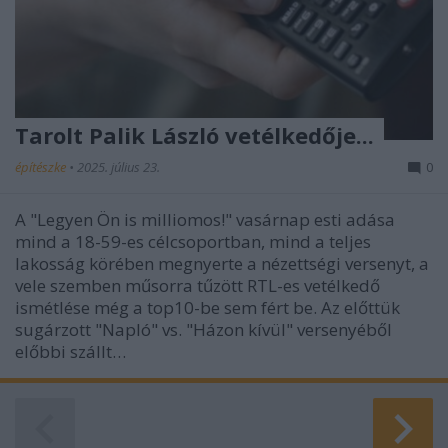
Tarolt Palik László vetélkedője...
építészke
•
2025. július 23.
0
A "Legyen Ön is milliomos!" vasárnap esti adása
mind a 18-59-es célcsoportban, mind a teljes
lakosság körében megnyerte a nézettségi versenyt, a
vele szemben műsorra tűzött RTL-es vetélkedő
ismétlése még a top10-be sem fért be. Az előttük
sugárzott "Napló" vs. "Házon kívül" versenyéből
előbbi szállt…