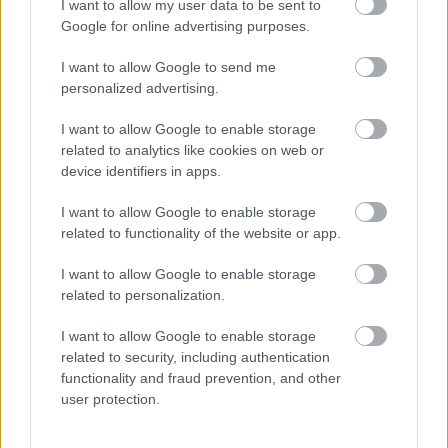
I want to allow my user data to be sent to
"Kalandra fal!"-nak. Augusztus 16-án érkezik az új
Google for online advertising purposes.
évad, amely valódi sztárparádéval várja majd a
nézőket. A cél - továbbra is - ugyanaz, mint
I want to allow Google to send me
korábban: a játékosok feladata hogy felvegyék a
personalized advertising.
falon kivágott…
I want to allow Google to enable storage
related to analytics like cookies on web or
device identifiers in apps.
I want to allow Google to enable storage
related to functionality of the website or app.
I want to allow Google to enable storage
related to personalization.
I want to allow Google to enable storage
related to security, including authentication
functionality and fraud prevention, and other
user protection.