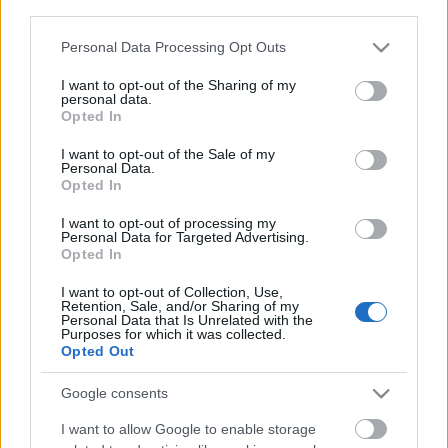
third parties.
Please note that this website/app uses one or more Google
Personal Data Processing Opt Outs
services and may gather and store information including but
Címkék:
rtl
színház
bejegyzés
gyógyulás
gondolatébresztő
not limited to your visit or usage behaviour. You may click to
I want to opt-out of the Sharing of my
personal data.
grant or deny consent to Google and its third-party tags to
sztárbox
repost
molnár gusztáv
celebcunami
bulvárriadó
Opted In
use your data for below specified purposes in below Google
consent section.
I want to opt-out of the Sale of my
Personal Data.
Opted In
Ajánlott bejegyzések:
I want to opt-out of processing my
Personal Data for Targeted Advertising.
Opted In
Polgármester marad Csuja Imre...
I want to opt-out of Collection, Use,
Retention, Sale, and/or Sharing of my
Personal Data that Is Unrelated with the
Purposes for which it was collected.
Opted Out
Műsorváltozásokat jelentett be az RTL...
Google consents
I want to allow Google to enable storage