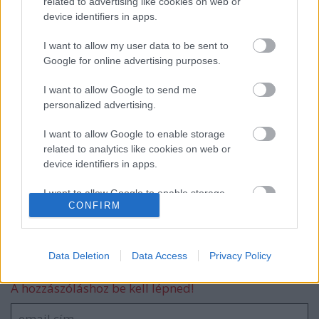
related to advertising like cookies on web or
device identifiers in apps.
Sztárbox - 3. évad, 1. adás
I want to allow my user data to be sent to
Google for online advertising purposes.
I want to allow Google to send me
personalized advertising.
Sztárbox - 2. évad, 5. adás
I want to allow Google to enable storage
related to analytics like cookies on web or
device identifiers in apps.
Sztárbox - 2. évad, 4. adás
I want to allow Google to enable storage
CONFIRM
related to functionality of the website or app.
I want to allow Google to enable storage
related to personalization.
Data Deletion
Data Access
Privacy Policy
Szólj hozzá!
I want to allow Google to enable storage
A hozzászóláshoz be kell lépned!
related to security, including authentication
functionality and fraud prevention, and other