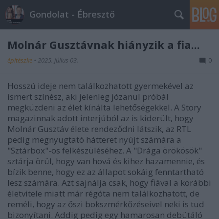
Gondolat - Ébresztő
Molnár Gusztávnak hiányzik a fia...
építészke
•
2025. július 03.
0
Hosszú ideje nem találkozhatott gyermekével az
ismert színész, aki jelenleg józanul próbál
megküzdeni az élet kínálta lehetőségekkel. A Story
magazinnak adott interjúból az is kiderült, hogy
Molnár Gusztáv élete rendeződni látszik, az RTL
pedig megnyugtató hátteret nyújt számára a
"Sztárbox"-os felkészüléséhez. A "Drága örökösök"
sztárja örül, hogy van hová és kihez hazamennie, és
bízik benne, hogy ez az állapot sokáig fenntartható
lesz számára. Azt sajnálja csak, hogy fiával a korábbi
életvitele miatt már régóta nem találkozhatott, de
reméli, hogy az őszi bokszmérkőzéseivel neki is tud
bizonyítani. Addig pedig egy hamarosan debütáló