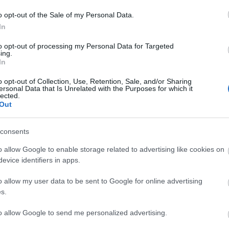
egés
ddal jelentkezik majd a TV2 népszerű reality-je... (Fotó: Internet)
még r
o opt-out of the Sale of my Personal Data.
(
2022
a min
In
Solt
hogy
soro
to opt-out of processing my Personal Data for Targeted
v2
reality
bejegyzés
gondolatébresztő
repost
évad
2025
házasság
mesél
ing.
i
bulvárriadó
(
2020
In
a bot
band
Feri.
o opt-out of Collection, Use, Retention, Sale, and/or Sharing
edzés
ersonal Data that Is Unrelated with the Purposes for which it
Pann
lected.
Ross
Out
16:4
tets
hall
hason
consents
www.
v=kk
o allow Google to enable storage related to advertising like cookies on
10:5
egyko
evice identifiers in apps.
Házasság első
Házasság első
látásra - 3. évad,
látásra - 3. évad,
o allow my user data to be sent to Google for online advertising
3. hét
2. hét
s.
to allow Google to send me personalized advertising.