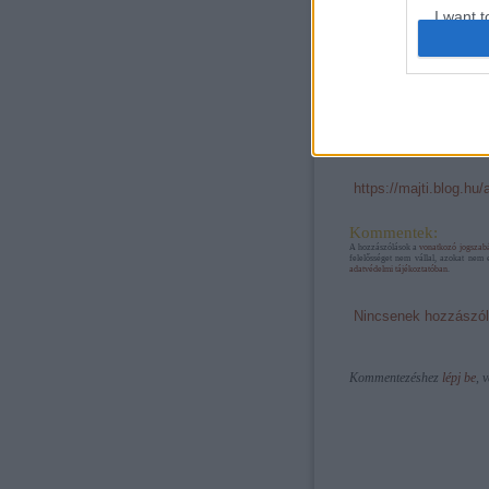
I want t
web or d
Házasság első
látásra - 3. évad,
I want t
1. hét
or app.
A bejegyzés trackba
I want t
https://majti.blog.hu
I want t
authenti
Kommentek:
A hozzászólások a
vonatkozó jogszab
felelősséget nem vállal, azokat nem 
adatvédelmi tájékoztatóban
.
Nincsenek hozzászól
Kommentezéshez
lépj be
, 