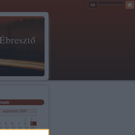
 Ébresztő
Naptár
augusztus 2026
Ked
Sze
Csü
Pén
Szo
Vas
1
2
4
5
6
7
8
9
11
12
13
14
15
16
18
19
20
21
22
23