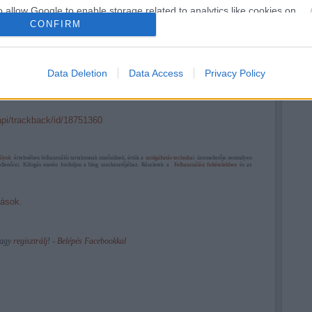
o allow Google to enable storage related to analytics like cookies on
CONFIRM
evice identifiers in apps.
Kezdetét vette az
új széria...
o allow Google to enable storage related to functionality of the website
Data Deletion
Data Access
Privacy Policy
ck címe:
o allow Google to enable storage related to personalization.
/api/trackback/id/18751360
o allow Google to enable storage related to security, including
cation functionality and fraud prevention, and other user protection.
ályok
értelmében felhasználói tartalomnak minősülnek, értük a
szolgáltatás technikai
üzemeltetője semmilyen
ellenőrzi. Kifogás esetén forduljon a blog szerkesztőjéhez. Részletek a
Felhasználási feltételekben
és az
ások.
vagy
regisztrálj
! ‐
Belépés Facebookkal