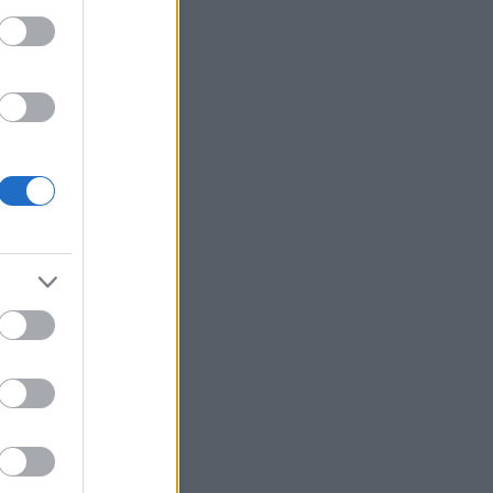
z média ezekről beszél; ami
osszabb: a trash cele...
.01.28. 08:18
)
Így kezdődött
dent elsöprő szerelem...
i Roland:
Tudni kell rólam
 nem vagyok oda a
zatokért, de egyik haverom
te hogy ő nézi a Mintaa...
.06.16. 15:29
)
Nem ért véget
rányok sora...
igyerek:
Le van lakva ez a
(
2020.02.13. 19:21
)
Kemény
en van túl Rákóczi Feri...
ika Pityiné Tőzsér:
zak a kérdések!
(
2019.04.14.
5
)
Eljegyezték Tóth Gabit...
ab:
Pfff... Ha Stella McCartney
aná, hogy hozzá
lítjátok...
youtube.com/watch?
qXQ92z...
(
2019.03.29.
3
)
ŐRÜLET!!! - Szerelmes az
ri zsűritag...