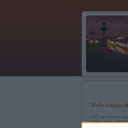
Jövőre is házasod
A TV2 új bejelentése alapjá
Jövőre, ugyanis, folytatód
úgy gondolja, hogy ő jobb