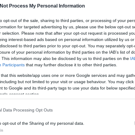
24
átran jelentkezzen, hátha kiválasztják a szakértők. Ehhez nem kell mást tenni,
Not Process My Personal Information
31
vatalos oldalát, és ott kitölteni a kérdőívet a szükséges adatokkal. A TV2
<<
atok támasztják alá, melyek alapján, már a jelenlegi széria kellős közepén
rzását. A korábbi tapasztalatok alapján, erre az optimizmusra minden oka
to opt-out of the sale, sharing to third parties, or processing of your per
ornának, mert az RTL eddig nem tudott olyan műsort csatába állítani, amely
formation for targeted advertising by us, please use the below opt-out s
ity-t bármilyen formában.
Töké
r selection. Please note that after your opt-out request is processed y
Anna
Elind
eing interest-based ads based on personal information utilized by us or
Mara
disclosed to third parties prior to your opt-out. You may separately opt-
Gönc
Elma
losure of your personal information by third parties on the IAB’s list of
Szép
. This information may also be disclosed by us to third parties on the
IA
Gyerm
Megv
Participants
that may further disclose it to other third parties.
listáj
Mátó
 that this website/app uses one or more Google services and may gath
Súly
Péter
including but not limited to your visit or usage behaviour. You may click 
Még m
 to Google and its third-party tags to use your data for below specifi
ogle consent section.
Cele
első 
l Data Processing Opt Outs
o opt-out of the Sharing of my personal data.
body
In
köze