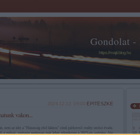
Gondolat -
https://majti.blog.hu
2024.12.12. 09:00
ÉPÍTÉSZKE
hatunk vakon...
Hét
n, nem az idei a "Házasság első látásra" című párkereső reality utolsó évada.
3
ik a műsor, egészen pontosan már lehet jelentkezni a 2025-ös szériára. Aki
10
17
an megállná a helyét egy vadidegen nő vagy férfi oldalán, mint a jelenlegi