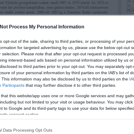
24
ri Főiskola gyengeáramú szakán tanult 1967 és 1970 között. Az 1972-es
31
ezett lett pol-beat kategóriában, mint gitáros-énekes. 1974-től rendszeresen
<<
ként önálló esteket tartott. 1989–től 1997-ig a Danubius Rádió szerkesztő-
bb az adó kreatív igazgatója lett. 1991-től a MBG Hungary marketing-
, miközben sok televíziós és rádiós produkció munkálataiban vett részt
Not Process My Personal Information
ől a Sláger Rádió, majd a Neo FM "Bumeráng" című reggeli műsorának
Töké
2001 között az RTL Klub "Kész átverés" című show-jának műsorvezetője volt,
Anna
áborral talkshow-t vezetett a TV2-n.1971-ben házasságot kötött Palotai
Elind
 fiuk született. Boros Lajos hosszan tartó, súlyos betegség után ma délután
to opt-out of the sale, sharing to third parties, or processing of your per
Mara
Gönc
 Legyen neki könnyű a föld.
formation for targeted advertising by us, please use the below opt-out s
Elma
r selection. Please note that after your opt-out request is processed y
Szép
Megv
eing interest-based ads based on personal information utilized by us or
listáj
disclosed to third parties prior to your opt-out. You may separately opt-
Mátó
Súly
losure of your personal information by third parties on the IAB’s list of
Péter
. This information may also be disclosed by us to third parties on the
IA
Még m
Leáll
Participants
that may further disclose it to other third parties.
 that this website/app uses one or more Google services and may gath
including but not limited to your visit or usage behaviour. You may click 
Cele
első 
 to Google and its third-party tags to use your data for below specifi
ogle consent section.
body
l Data Processing Opt Outs
köze