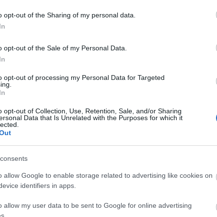
egés
még r
o opt-out of the Sharing of my personal data.
(
2022
a min
In
Solt
hogy
 éves korában elhunyt Boros Lajos... (Fotó: Internet)
soro
o opt-out of the Sale of my Personal Data.
mesél
(
2020
In
a bot
band
Feri.
űsorvezető
halál
betegség
bejegyzés
gondolatébresztő
boros lajos
to opt-out of processing my Personal Data for Targeted
edzés
mi
bulvárriadó
ing.
Pann
In
Ross
16:4
tets
o opt-out of Collection, Use, Retention, Sale, and/or Sharing
hall
ersonal Data that Is Unrelated with the Purposes for which it
hason
lected.
www.
Out
v=kk
10:5
egyko
consents
o allow Google to enable storage related to advertising like cookies on
Jó évet zárt
Ennyi az élet...
evice identifiers in apps.
Sebestyén
Balázs...
o allow my user data to be sent to Google for online advertising
s.