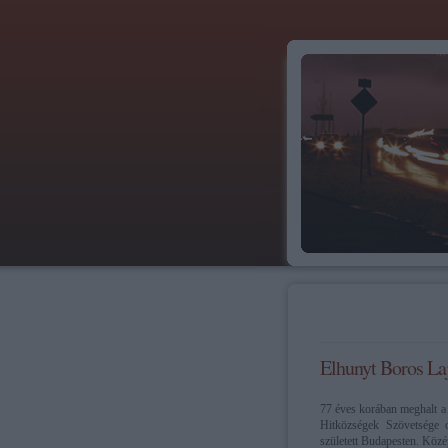
Elhunyt Boros Laj
77 éves korában meghalt a 
Hitközségek Szövetsége o
született Budapesten. Közé