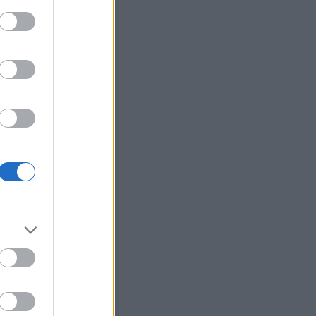
z média ezekről beszél; ami
osszabb: a trash cele...
.01.28. 08:18
)
Így kezdődött
dent elsöprő szerelem...
i Roland:
Tudni kell rólam
 nem vagyok oda a
zatokért, de egyik haverom
te hogy ő nézi a Mintaa...
.06.16. 15:29
)
Nem ért véget
rányok sora...
igyerek:
Le van lakva ez a
(
2020.02.13. 19:21
)
Kemény
en van túl Rákóczi Feri...
ika Pityiné Tőzsér:
zak a kérdések!
(
2019.04.14.
5
)
Eljegyezték Tóth Gabit...
ab:
Pfff... Ha Stella McCartney
aná, hogy hozzá
lítjátok...
youtube.com/watch?
qXQ92z...
(
2019.03.29.
3
)
ŐRÜLET!!! - Szerelmes az
ri zsűritag...