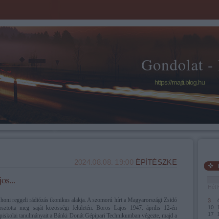
Gondolat -
https://majti.blog.hu
2024.08.08. 19:00
ÉPÍTÉSZKE
os...
Hét
honi reggeli rádiózás ikonikus alakja. A szomorú hírt a Magyarországi Zsidó
3
sztotta meg saját közösségi felületén. Boros Lajos 1947. április 12-én
10
17
pi
skolai tanulmányait a Bánki Donát Gépipari Technikumban
végezte, majd a