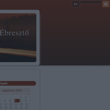
 Ébresztő
Naptár
augusztus 2026
Ked
Sze
Csü
Pén
Szo
Vas
1
2
4
5
6
7
8
9
11
12
13
14
15
16
18
19
20
21
22
23