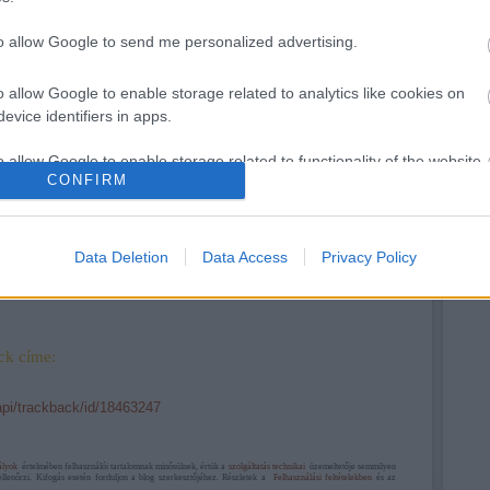
to allow Google to send me personalized advertising.
Szabó Zsófi
o allow Google to enable storage related to analytics like cookies on
marad a TV2-
evice identifiers in apps.
nél...
o allow Google to enable storage related to functionality of the website
CONFIRM
o allow Google to enable storage related to personalization.
Data Deletion
Data Access
Privacy Policy
o allow Google to enable storage related to security, including
cation functionality and fraud prevention, and other user protection.
ck címe:
/api/trackback/id/18463247
ályok
értelmében felhasználói tartalomnak minősülnek, értük a
szolgáltatás technikai
üzemeltetője semmilyen
ellenőrzi. Kifogás esetén forduljon a blog szerkesztőjéhez. Részletek a
Felhasználási feltételekben
és az