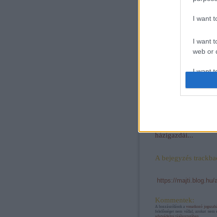
I want 
I want t
web or d
I want t
or app.
I want t
Megvannak az
I want t
idei "Megasztár"
authenti
házigazdái...
A bejegyzés trackba
https://majti.blog.hu
Kommentek:
A hozzászólások a
vonatkozó jogszab
felelősséget nem vállal, azokat nem 
adatvédelmi tájékoztatóban
.