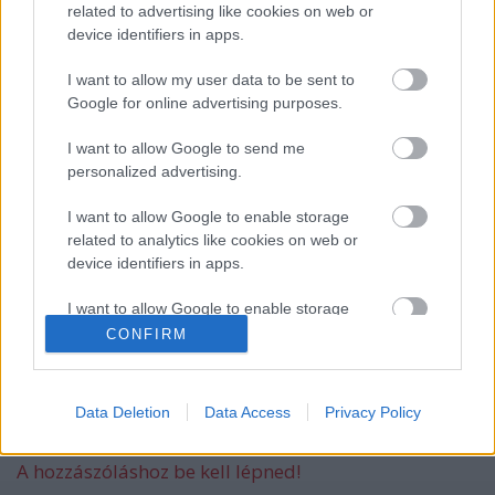
related to advertising like cookies on web or
device identifiers in apps.
Babát vár Szabó Zsófi...
I want to allow my user data to be sent to
Google for online advertising purposes.
I want to allow Google to send me
personalized advertising.
Apa lesz Szoboszlai Dominik...
I want to allow Google to enable storage
related to analytics like cookies on web or
device identifiers in apps.
Magánéletéről vallott Zséda...
I want to allow Google to enable storage
related to functionality of the website or app.
CONFIRM
I want to allow Google to enable storage
related to personalization.
Data Deletion
Data Access
Privacy Policy
Szólj hozzá!
I want to allow Google to enable storage
A hozzászóláshoz be kell lépned!
related to security, including authentication
functionality and fraud prevention, and other