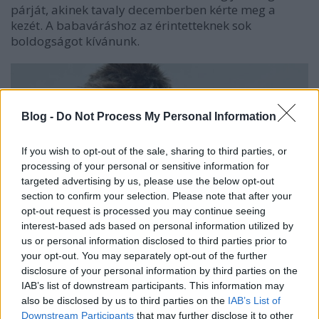
párját, akinek tavaly decemberben kérte meg a
kezét. A babaváráshoz az érintetteknek sok
boldogságot kívánunk.
Blog -
Do Not Process My Personal Information
If you wish to opt-out of the sale, sharing to third parties, or
processing of your personal or sensitive information for
targeted advertising by us, please use the below opt-out
section to confirm your selection. Please note that after your
opt-out request is processed you may continue seeing
interest-based ads based on personal information utilized by
us or personal information disclosed to third parties prior to
your opt-out. You may separately opt-out of the further
disclosure of your personal information by third parties on the
50 évesen ismét édesapa lesz Kovács Áron... (Fotó:
IAB’s list of downstream participants. This information may
Internet)
also be disclosed by us to third parties on the
IAB’s List of
Downstream Participants
that may further disclose it to other