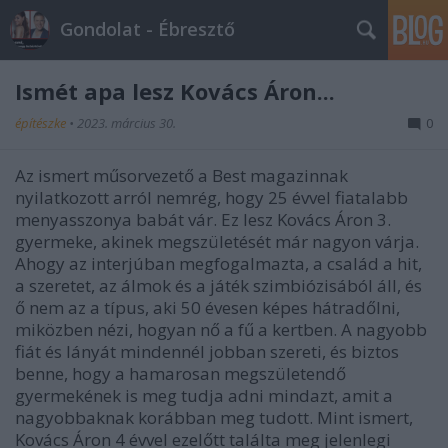
Gondolat - Ébresztő
Ismét apa lesz Kovács Áron...
építészke
•
2023. március 30.
0
Az ismert műsorvezető a Best magazinnak
nyilatkozott arról nemrég, hogy 25 évvel fiatalabb
menyasszonya babát vár. Ez lesz Kovács Áron 3.
gyermeke, akinek megszületését már nagyon várja.
Ahogy az interjúban megfogalmazta, a család a hit,
a szeretet, az álmok és a játék szimbiózisából áll, és
ő nem az a típus, aki 50 évesen képes hátradőlni,
miközben nézi, hogyan nő a fű a kertben. A nagyobb
fiát és lányát mindennél jobban szereti, és biztos
benne, hogy a hamarosan megszületendő
gyermekének is meg tudja adni mindazt, amit a
nagyobbaknak korábban meg tudott. Mint ismert,
Kovács Áron 4 évvel ezelőtt találta meg jelenlegi