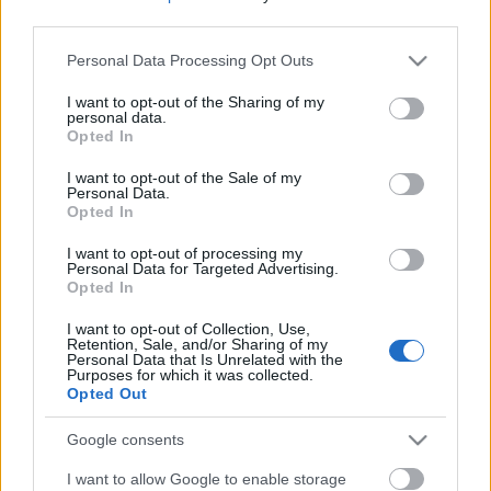
third parties.
Please note that this website/app uses one or more Google
Personal Data Processing Opt Outs
services and may gather and store information including but
Címkék:
játék
boldogság
bejegyzés
várakozás
not limited to your visit or usage behaviour. You may click to
I want to opt-out of the Sharing of my
gondolatébresztő
personal data.
babavárás
repost
kovács áron
grant or deny consent to Google and its third-party tags to
Opted In
celebcunami
bulvárriadó
use your data for below specified purposes in below Google
consent section.
I want to opt-out of the Sale of my
Personal Data.
Opted In
I want to opt-out of processing my
Ajánlott bejegyzések:
Personal Data for Targeted Advertising.
Opted In
I want to opt-out of Collection, Use,
Babát vár Stana Alexandra...
Retention, Sale, and/or Sharing of my
Personal Data that Is Unrelated with the
Purposes for which it was collected.
Opted Out
Google consents
Babát vár Palvin Barbara...
I want to allow Google to enable storage