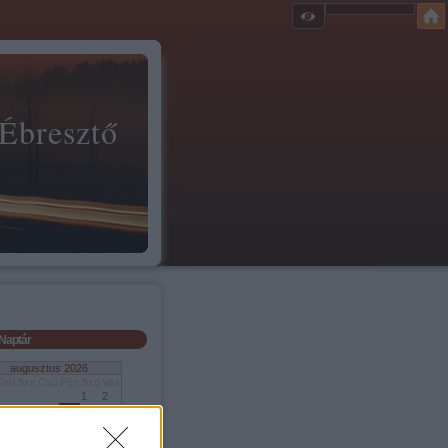
 Ébresztő
Naptár
augusztus 2026
Ked
Sze
Csü
Pén
Szo
Vas
1
2
4
5
6
7
8
9
11
12
13
14
15
16
18
19
20
21
22
23