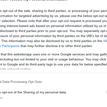
24
tette be a TV2 online felületén
, hogy férjével külön utakon folytatják életüket,
31
ga az elsődleges szempont ebben a helyzetben. Az ismert műsorvezető párja
<<
 saját közösségi felületén, most mégis ez történt. A fotó mögötti mondanivaló
to opt-out of the sale, sharing to third parties, or processing of your per
ó... (A fotó internetes forrásból származik, az eredeti bejegyzés
itt
tekinthető
formation for targeted advertising by us, please use the below opt-out s
r selection. Please note that after your opt-out request is processed y
Töké
eing interest-based ads based on personal information utilized by us or
Anna
Elind
disclosed to third parties prior to your opt-out. You may separately opt-
Mara
losure of your personal information by third parties on the IAB’s list of
Gönc
Elma
. This information may also be disclosed by us to third parties on the
IA
Szép
Participants
that may further disclose it to other third parties.
Gyerm
Megv
listáj
 that this website/app uses one or more Google services and may gath
Mátó
including but not limited to your visit or usage behaviour. You may click 
Súly
Péter
 to Google and its third-party tags to use your data for below specifi
Még m
ogle consent section.
l Data Processing Opt Outs
Cele
első 
o opt-out of the Sharing of my personal data.
In
body
köze