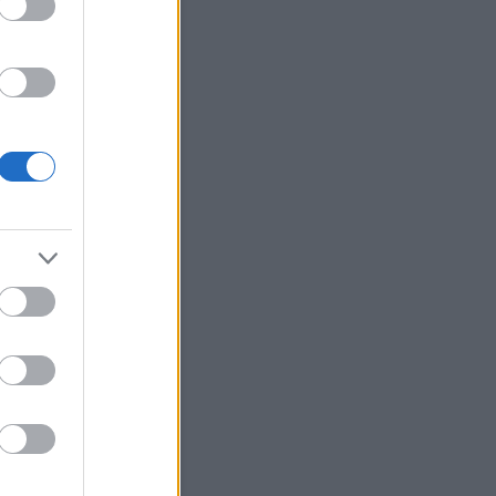
z média ezekről beszél; ami
osszabb: a trash cele...
.01.28. 08:18
)
Így kezdődött
dent elsöprő szerelem...
i Roland:
Tudni kell rólam
 nem vagyok oda a
zatokért, de egyik haverom
te hogy ő nézi a Mintaa...
.06.16. 15:29
)
Nem ért véget
rányok sora...
igyerek:
Le van lakva ez a
(
2020.02.13. 19:21
)
Kemény
en van túl Rákóczi Feri...
ika Pityiné Tőzsér:
zak a kérdések!
(
2019.04.14.
5
)
Eljegyezték Tóth Gabit...
ab:
Pfff... Ha Stella McCartney
aná, hogy hozzá
lítjátok...
youtube.com/watch?
qXQ92z...
(
2019.03.29.
3
)
ŐRÜLET!!! - Szerelmes az
ri zsűritag...