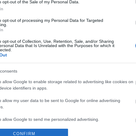
egés
o opt-out of the Sale of my Personal Data.
még r
In
(
2022
a min
apcsolat
gyermek
bejegyzés
gondolatébresztő
válás
repost
szabó
Solt
ebcunami
bulvárriadó
to opt-out of processing my Personal Data for Targeted
hogy
ing.
soro
In
mesél
(
2020
a bot
o opt-out of Collection, Use, Retention, Sale, and/or Sharing
band
ersonal Data that Is Unrelated with the Purposes for which it
Feri.
lected.
edzés
Out
Pann
Ross
16:4
tets
consents
hall
hason
www.
o allow Google to enable storage related to advertising like cookies on
Véget ért Szász
Véget ért Brasch
v=kk
Emese
Bence
evice identifiers in apps.
10:5
házassága...
házassága...
egyko
o allow my user data to be sent to Google for online advertising
s.
to allow Google to send me personalized advertising.
o allow Google to enable storage related to analytics like cookies on
CONFIRM
Elvált Kőhalmi