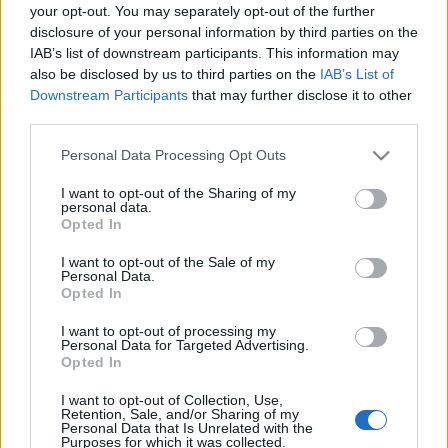
your opt-out. You may separately opt-out of the further
disclosure of your personal information by third parties on the
IAB’s list of downstream participants. This information may
also be disclosed by us to third parties on the
IAB’s List of
Downstream Participants
that may further disclose it to other
third parties.
Please note that this website/app uses one or more Google
Personal Data Processing Opt Outs
services and may gather and store information including but
not limited to your visit or usage behaviour. You may click to
I want to opt-out of the Sharing of my
personal data.
grant or deny consent to Google and its third-party tags to
Opted In
use your data for below specified purposes in below Google
consent section.
I want to opt-out of the Sale of my
Personal Data.
Opted In
Címkék:
fotó
videó
emlék
fájdalom
műsor
beszélgetés
bejegyzés
fiatal
sztori
bölcsesség
pár
fog
bizalom
I want to opt-out of processing my
Personal Data for Targeted Advertising.
vidámság
énekesnő
puskás peti
fogorvos
járvány
Opted In
megosztás
forrás
d tóth kriszta
beavatkozás
insta
mentor
bolondozás
évad
frontember
követő
x faktor
tik tok
I want to opt-out of Collection, Use,
Retention, Sale, and/or Sharing of my
instagram
the biebers
dallos bogi
Personal Data that Is Unrelated with the
Purposes for which it was collected.