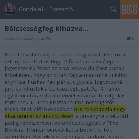
Gondolat - Ébresztő
Bölcsességfog kihúzva...
építészke
•
2020. június 08.
0
Nem túl vidám képet osztott meg követőivel Insta-
sztorijában Dallos Bogi. A fiatal énekesnő éppen
jeget szorít a fotón az arca jobb oldalához annak
érdekében, hogy az ottani fájdalmat minél inkább
enyhítse. Puskás Peti párja, ugyanis, fogorvosnál
járt, és kihúzták a bölcsességfogát. Az "X-Faktor"
egyik mentorával azért ennél vidámabb dolgok is
történnek. D. Tóth Kriszta "autós-beszélgetős"
műsorának előző évadában
ő is helyet foglalt egy
alkalommal az anyósülésen
, a járványhelyzet alatt
pedig rendszeresen bolondozott együtt a "The
Biebers" frontemberével különböző Tik-Tok
videókban. Bízunk benne, hogy a fájdalmas órák