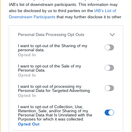
IAB’s list of downstream participants. This information may
also be disclosed by us to third parties on the
IAB’s List of
Downstream Participants
that may further disclose it to other
third parties.
Please note that this website/app uses one or more Google
Personal Data Processing Opt Outs
services and may gather and store information including but
not limited to your visit or usage behaviour. You may click to
I want to opt-out of the Sharing of my
personal data.
grant or deny consent to Google and its third-party tags to
Opted In
Címkék:
fotó
munka
tv2
internet
videó
műsorvezető
till attila
use your data for below specified purposes in below Google
consent section.
műsor
tudás
szünet
megoldás
televízió
felvétel
csatorna
I want to opt-out of the Sale of my
Personal Data.
helyzet
járvány
rendelet
kereskedelmi
rajongó
megosztás
Opted In
tilla
forrás
visszatérés
stáb
képernyő
munkatárs
népszerű
terjedés
követő
ijedelem
mutatás
koronavírus
nicsak ki
I want to opt-out of processing my
vagyok
Personal Data for Targeted Advertising.
Opted In
I want to opt-out of Collection, Use,
Retention, Sale, and/or Sharing of my
Personal Data that Is Unrelated with the
Purposes for which it was collected.
Ajánlott bejegyzések:
Opted Out