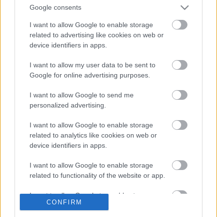
Google consents
Szépen búcsúzott a "Tények"...
I want to allow Google to enable storage
related to advertising like cookies on web or
device identifiers in apps.
I want to allow my user data to be sent to
Még mindig a foci...
Google for online advertising purposes.
I want to allow Google to send me
personalized advertising.
Még mindig vezet az M4 Sport...
I want to allow Google to enable storage
related to analytics like cookies on web or
device identifiers in apps.
I want to allow Google to enable storage
Győzött a foci...
related to functionality of the website or app.
I want to allow Google to enable storage
CONFIRM
related to personalization.