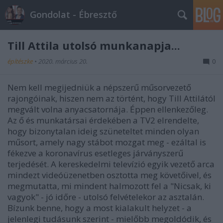
Gondolat - Ébresztő
Till Attila utolsó munkanapja...
építészke
•
2020. március 20.
0
Nem kell megijedniük a népszerű műsorvezető
rajongóinak, hiszen nem az történt, hogy Till Attilától
megvált volna anyacsatornája. Éppen ellenkezőleg.
Az ő és munkatársai érdekében a TV2 elrendelte,
hogy bizonytalan ideig szüneteltet minden olyan
műsort, amely nagy stábot mozgat meg - ezáltal is
fékezve a koronavírus esetleges járványszerű
terjedését. A kereskedelmi televízió egyik vezető arca
mindezt videóüzenetben osztotta meg követőivel, és
megmutatta, mi mindent halmozott fel a "Nicsak, ki
vagyok" - jó időre - utolsó felvételekor az asztalán.
Bízunk benne, hogy a most kialakult helyzet - a
jelenlegi tudásunk szerint - mielőbb megoldódik, és