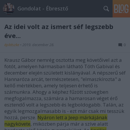
Gondolat - Ébresztő
Az idei volt az ismert séf legszebb
éve...
építészke
•
2019. december 28.
0
Krausz Gábor nemrég osztotta meg követőivel azt a
fotót, amelyen hármasban látható Tóth Gabival és
december elején született kislányával. A népszerű séf
Hannaróza arcát, természetesen, "elmaszkírozta" a
kellő mértékben, amely teljesen érhető is
számunkra. Ahogy a képhez fűzött szövegben
megfogalmazza, számára a hamarosan véget érő
esztendő volt a legszebb és legboldogabb. Talán, az
egyik legmozgalmasabb is - ezt már csak mi tesszük
hozzá, persze.
Nyáron lett a Jeep márkájának
nagykövete
, miközben párja már a szíve alatt