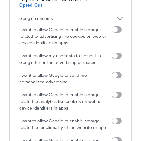
Opted Out
Google consents
Ajánlott bejegyzések:
I want to allow Google to enable storage
related to advertising like cookies on web or
device identifiers in apps.
Tökéletes harmóniában él Mikes Anna és
Krausz Gábor...
I want to allow my user data to be sent to
Google for online advertising purposes.
I want to allow Google to send me
personalized advertising.
Megszületett Molnár Gusztáv kislánya...
I want to allow Google to enable storage
related to analytics like cookies on web or
device identifiers in apps.
Megszületett Nyári Dia kislánya...
I want to allow Google to enable storage
related to functionality of the website or app.
I want to allow Google to enable storage