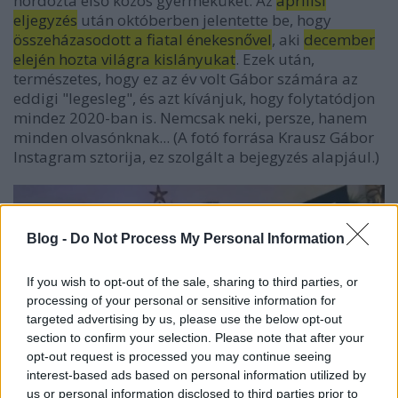
hordozta első közös gyermeküket. Az
áprilisi
eljegyzés
után októberben jelentette be, hogy
összeházasodott a fiatal énekesnővel
, aki
december
elején hozta világra kislányukat
. Ezek után,
természetes, hogy ez az év volt Gábor számára az
eddigi "legesleg", és azt kívánjuk, hogy folytatódjon
mindez 2020-ban is. Nemcsak neki, persze, hanem
minden olvasónknak... (A fotó forrása Krausz Gábor
Instagram sztorija, ez szolgált a bejegyzés alapjául.)
Blog -
Do Not Process My Personal Information
If you wish to opt-out of the sale, sharing to third parties, or
processing of your personal or sensitive information for
targeted advertising by us, please use the below opt-out
section to confirm your selection. Please note that after your
opt-out request is processed you may continue seeing
interest-based ads based on personal information utilized by
us or personal information disclosed to third parties prior to