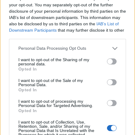
your opt-out. You may separately opt-out of the further
disclosure of your personal information by third parties on the
IAB’s list of downstream participants. This information may
also be disclosed by us to third parties on the
IAB’s List of
Downstream Participants
that may further disclose it to other
third parties.
Please note that this website/app uses one or more Google
Personal Data Processing Opt Outs
services and may gather and store information including but
not limited to your visit or usage behaviour. You may click to
I want to opt-out of the Sharing of my
personal data.
grant or deny consent to Google and its third-party tags to
Opted In
use your data for below specified purposes in below Google
consent section.
I want to opt-out of the Sale of my
Personal Data.
Opted In
I want to opt-out of processing my
Címkék:
fotó
bejelentés
terhesség
szülés
tóth gabi
arc
Personal Data for Targeted Advertising.
olvasó
szépség
gyermek
boldogság
bejegyzés
fiatal
sztori
Opted In
év
nagykövet
születés
házasság
márka
énekesnő
kislány
I want to opt-out of Collection, Use,
megosztás
forrás
eljegyzés
séf
népszerű
esztendő
követő
Retention, Sale, and/or Sharing of my
ismert
megfogalmazás
instagram
kívánalom
krausz gábor
Personal Data that Is Unrelated with the
Purposes for which it was collected.