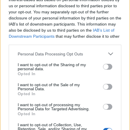
us or personal information disclosed to third parties prior to
your opt-out. You may separately opt-out of the further
disclosure of your personal information by third parties on the
IAB’s list of downstream participants. This information may
also be disclosed by us to third parties on the
IAB’s List of
Downstream Participants
that may further disclose it to other
third parties.
Please note that this website/app uses one or more Google
Personal Data Processing Opt Outs
services and may gather and store information including but
not limited to your visit or usage behaviour. You may click to
I want to opt-out of the Sharing of my
personal data.
grant or deny consent to Google and its third-party tags to
Opted In
use your data for below specified purposes in below Google
consent section.
I want to opt-out of the Sale of my
Personal Data.
Opted In
I want to opt-out of processing my
Personal Data for Targeted Advertising.
Opted In
I want to opt-out of Collection, Use,
Címkék:
fotó
poszt
terhesség
öröm
boldogság
színésznő
Retention, Sale, and/or Sharing of my