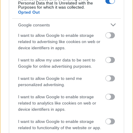
trend
baba
születés
szereplő
anyuka
apuka
rajongó
Personal Data that Is Unrelated with the
Purposes for which it was collected.
megosztás
karkötő
követő
fedélzet
mákszem
instagram
Opted Out
kardos eszter
Google consents
I want to allow Google to enable storage
related to advertising like cookies on web or
Ajánlott bejegyzések:
device identifiers in apps.
I want to allow my user data to be sent to
Google for online advertising purposes.
Babát vár Szabó Zsófi...
I want to allow Google to send me
personalized advertising.
I want to allow Google to enable storage
Gyermeket vár Horányi Juli...
related to analytics like cookies on web or
device identifiers in apps.
I want to allow Google to enable storage
related to functionality of the website or app.
Babát vár Stana Alexandra...