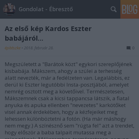
Gondolat - Ébresztő
Az első kép Kardos Eszter
babájáról...
építészke
•
2018. február 28.
0
Megszületett a "Barátok közt" egykori szereplőjének
kisbabája. Mákszem, ahogy a szülei a terhesség
alatt nevezték, már a fedélzeten van. Legalábbis, ez
derül ki Eszter legutóbbi Insta-posztjából, amelyet
nemrég osztott meg a követőivel. Természetesen,
Mákszemnek csak a kicsi tappancsa látszik, a fiatal
anyuka és apuka ellenben "nevezetes" karkötőket
visel annak érdekében, hogy a kézfejeiket meg
lehessen különböztetni a fotón. (Ha már máshogy
nem megy.) A színésznő sem "rúgta fel" azt a trendet,
hogy először a baba talpait mutassa meg a