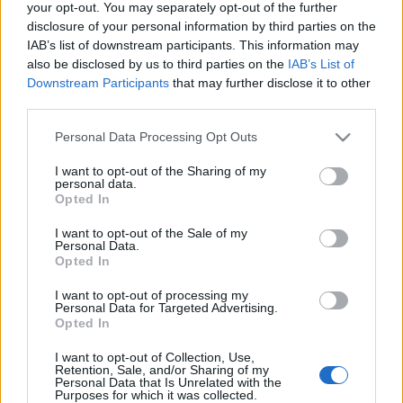
your opt-out. You may separately opt-out of the further
disclosure of your personal information by third parties on the
IAB’s list of downstream participants. This information may
also be disclosed by us to third parties on the
IAB’s List of
Downstream Participants
that may further disclose it to other
third parties.
Please note that this website/app uses one or more Google
Personal Data Processing Opt Outs
services and may gather and store information including but
not limited to your visit or usage behaviour. You may click to
I want to opt-out of the Sharing of my
personal data.
grant or deny consent to Google and its third-party tags to
Opted In
use your data for below specified purposes in below Google
consent section.
I want to opt-out of the Sale of my
Personal Data.
Opted In
I want to opt-out of processing my
Címkék:
közösség
esemény
zenész
énekes
hír
esküvő
Personal Data for Targeted Advertising.
Opted In
gyermek
színésznő
cuki
show
születés
jóban rosszban
felület
montázs
népszerűség
nősülés
széria
rácz gergő
I want to opt-out of Collection, Use,
nagy adri
supertv2
sztárban sztár meg egy kicsi
Retention, Sale, and/or Sharing of my
Personal Data that Is Unrelated with the
Purposes for which it was collected.