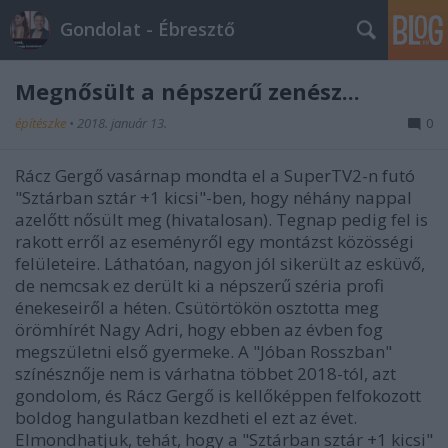
Gondolat - Ébresztő
Megnősült a népszerű zenész...
építészke
•
2018. január 13.
0
Rácz Gergő vasárnap mondta el a SuperTV2-n futó
"Sztárban sztár +1 kicsi"-ben, hogy néhány nappal
azelőtt nősült meg (hivatalosan). Tegnap pedig fel is
rakott erről az eseményről egy montázst közösségi
felületeire. Láthatóan, nagyon jól sikerült az esküvő,
de nemcsak ez derült ki a népszerű széria profi
énekeseiről a héten. Csütörtökön osztotta meg
örömhírét Nagy Adri, hogy ebben az évben fog
megszületni első gyermeke. A "Jóban Rosszban"
színésznője nem is várhatna többet 2018-tól, azt
gondolom, és Rácz Gergő is kellőképpen felfokozott
boldog hangulatban kezdheti el ezt az évet.
Elmondhatjuk, tehát, hogy a "Sztárban sztár +1 kicsi"